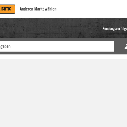
RICHTIG
Anderen Markt wählen
Sendungsverfolg