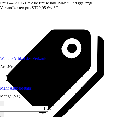
Preis — 29,95 € * Alle Preise inkl. MwSt. und ggf. zzgl.
Versandkosten pro ST
29,95 €
*
/
ST
Weitere Artikel des Verkäufers
Art.-Nr.
12153699
Artikeltyp
:
Regal
Material
:
Metall, Holz
Mehr Artikeldetails
Menge (ST)
1 ST