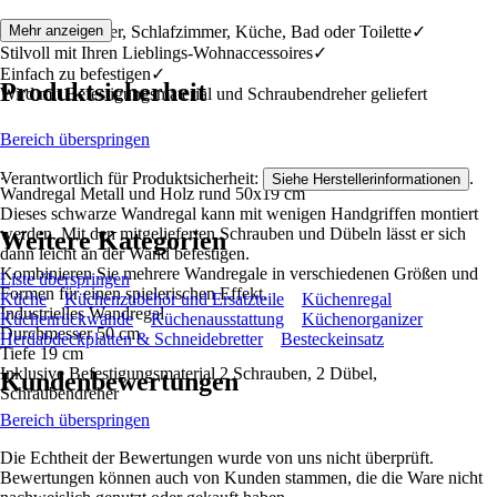
Für Wohnzimmer, Schlafzimmer, Küche, Bad oder Toilette✓
Mehr anzeigen
Stilvoll mit Ihren Lieblings-Wohnaccessoires✓
Einfach zu befestigen✓
Produktsicherheit
Wird mit Befestigungsmaterial und Schraubendreher geliefert
Bereich überspringen
.
Verantwortlich für Produktsicherheit:
.
Siehe Herstellerinformationen
Wandregal Metall und Holz rund 50x19 cm
Dieses schwarze Wandregal kann mit wenigen Handgriffen montiert
werden. Mit den mitgelieferten Schrauben und Dübeln lässt er sich
Weitere Kategorien
dann leicht an der Wand befestigen.
Kombinieren Sie mehrere Wandregale in verschiedenen Größen und
Liste überspringen
Formen für einen spielerischen Effekt.
Küche
Küchenzubehör und Ersatzteile
Küchenregal
Industrielles Wandregal
Küchenrückwände
Küchenausstattung
Küchenorganizer
Durchmesser 50 cm
Herdabdeckplatten & Schneidebretter
Besteckeinsatz
Tiefe 19 cm
Inklusive Befestigungsmaterial 2 Schrauben, 2 Dübel,
Kundenbewertungen
Schraubendreher
Bereich überspringen
Die Echtheit der Bewertungen wurde von uns nicht überprüft.
Bewertungen können auch von Kunden stammen, die die Ware nicht