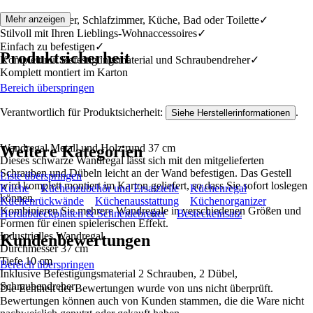
Für Wohnzimmer, Schlafzimmer, Küche, Bad oder Toilette✓
Mehr anzeigen
Stilvoll mit Ihren Lieblings-Wohnaccessoires✓
Einfach zu befestigen✓
Produktsicherheit
Komplett mit Befestigungsmaterial und Schraubendreher✓
Komplett montiert im Karton
Bereich überspringen
Verantwortlich für Produktsicherheit:
.
Siehe Herstellerinformationen
Wandregal Metall und Holz rund 37 cm
Weitere Kategorien
Dieses schwarze Wandregal lässt sich mit den mitgelieferten
Schrauben und Dübeln leicht an der Wand befestigen. Das Gestell
Liste überspringen
wird komplett montiert im Karton geliefert, so dass Sie sofort loslegen
Küche
Küchenzubehör und Ersatzteile
Küchenregal
können.
Küchenrückwände
Küchenausstattung
Küchenorganizer
Kombinieren Sie mehrere Wandregale in verschiedenen Größen und
Herdabdeckplatten & Schneidebretter
Besteckeinsatz
Formen für einen spielerischen Effekt.
Industrielles Wandregal
Kundenbewertungen
Durchmesser 37 cm
Tiefe 10 cm
Bereich überspringen
Inklusive Befestigungsmaterial 2 Schrauben, 2 Dübel,
Schraubendreher
Die Echtheit der Bewertungen wurde von uns nicht überprüft.
Bewertungen können auch von Kunden stammen, die die Ware nicht