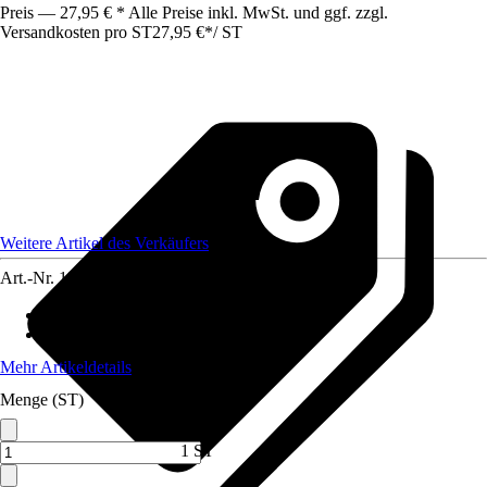
Preis — 27,95 € * Alle Preise inkl. MwSt. und ggf. zzgl.
Versandkosten pro ST
27,95 €
*
/
ST
Weitere Artikel des Verkäufers
Art.-Nr.
12153706
Artikeltyp
:
Regal
Material
:
Metall, Holz
Mehr Artikeldetails
Menge (ST)
1 ST