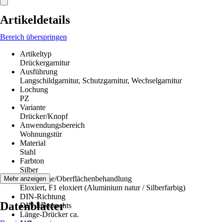
Artikeldetails
Bereich überspringen
Artikeltyp
Drückergarnitur
Ausführung
Langschildgarnitur, Schutzgarnitur, Wechselgarnitur
Lochung
PZ
Variante
Drücker/Knopf
Anwendungsbereich
Wohnungstür
Material
Stahl
Farbton
Silber
Oberfläche/Oberflächenbehandlung
Mehr anzeigen
Eloxiert, F1 eloxiert (Aluminium natur / Silberfarbig)
DIN-Richtung
Datenblätter
DIN links/rechts
Länge-Drücker ca.