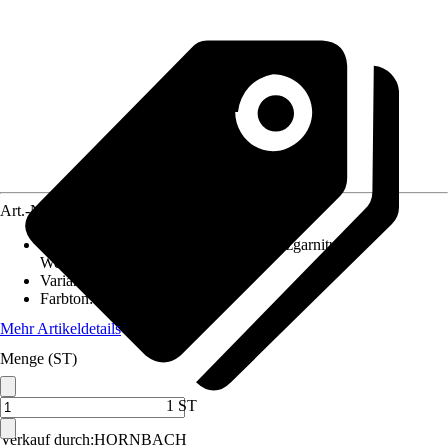
Art.-Nr.
10484726
Ausführung
:
Langschildgarnitur, Schutzgarnitur,
Wechselgarnitur
Variante
:
Drücker/Knopf
Farbton
:
Silber
Mehr Artikeldetails
Menge (ST)
1 ST
Verkauf durch:
HORNBACH