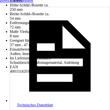
Bereich überspringen
118 mm
Höhe-Schild-/Rosette ca.
250 mm
Breite-Schild-/Rosette ca.
54 mm
Entfernungsmaß
72 mm
Maße Vierkantstift
8 mm
Geeignet für Türstärke von-bis
37 mm - 47 mm
Einsatzbereich
Außen, Innen
Im Lieferumfang enthalten
Schutzbeschlag, Montagematerial, Anleitung
EAN
4003318203541
Technisches Datenblatt