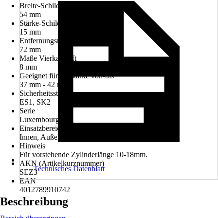
Breite-Schild-/Rosette ca.
54 mm
Stärke-Schild-/Rosette ca.
15 mm
Entfernungsmaß
72 mm
Maße Vierkantstift
8 mm
Geeignet für Türstärke von-bis
37 mm - 42 mm
Sicherheitsstufe
ES1, SK2
Serie
Luxembourg
Einsatzbereich
Innen, Außen
Hinweis
Für vorstehende Zylinderlänge 10-18mm.
AKN (Artikelkurznummer)
Technisches Datenblatt
SEZ3
EAN
4012789910742
Beschreibung