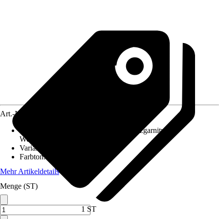
Art.-Nr.
10202299
Ausführung
:
Langschildgarnitur, Schutzgarnitur,
Wechselgarnitur
Variante
:
Drücker/Knopf
Farbton
:
Silber
Mehr Artikeldetails
Menge (ST)
1 ST