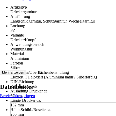
Artikeltyp
Drückergarnitur
Ausführung
Langschildgarnitur, Schutzgarnitur, Wechselgarnitur
Lochung
PZ
Variante
Drücker/Knopf
Anwendungsbereich
Wohnungstür
Material
Aluminium
Farbton
Silber
Oberfläche/Oberflächenbehandlung
Mehr anzeigen
Eloxiert, F1 eloxiert (Aluminium natur / Silberfarbig)
DIN-Richtung
Datenblätter
DIN links/rechts
Ausladung Drücker ca.
Bereich überspringen
57 mm
Länge-Drücker ca.
132 mm
Höhe-Schild-/Rosette ca.
250 mm