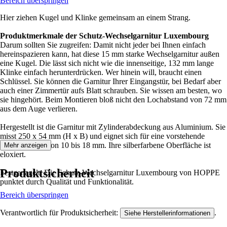
Bereich überspringen
Hier ziehen Kugel und Klinke gemeinsam an einem Strang.
Produktmerkmale der Schutz-Wechselgarnitur Luxembourg
Darum sollten Sie zugreifen: Damit nicht jeder bei Ihnen einfach
hereinspazieren kann, hat diese 15 mm starke Wechselgarnitur außen
eine Kugel. Die lässt sich nicht wie die innenseitige, 132 mm lange
Klinke einfach herunterdrücken. Wer hinein will, braucht einen
Schlüssel. Sie können die Garnitur Ihrer Eingangstür, bei Bedarf aber
auch einer Zimmertür aufs Blatt schrauben. Sie wissen am besten, wo
sie hingehört. Beim Montieren bloß nicht den Lochabstand von 72 mm
aus dem Auge verlieren.
Hergestellt ist die Garnitur mit Zylinderabdeckung aus Aluminium. Sie
misst 250 x 54 mm (H x B) und eignet sich für eine vorstehende
Zylinderlänge von 10 bis 18 mm. Ihre silberfarbene Oberfläche ist
Mehr anzeigen
eloxiert.
Produktsicherheit
Festgenagelt: Die Schutz-Wechselgarnitur Luxembourg von HOPPE
punktet durch Qualität und Funktionalität.
Bereich überspringen
Verantwortlich für Produktsicherheit:
.
Siehe Herstellerinformationen