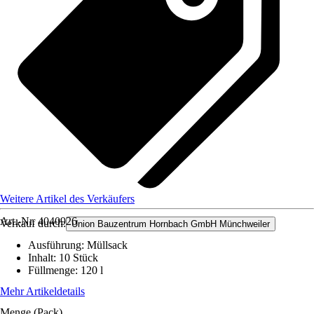
Weitere Artikel des Verkäufers
Art.-Nr.
4040926
Verkauf durch:
Union Bauzentrum Hornbach GmbH Münchweiler
Ausführung
:
Müllsack
Inhalt
:
10 Stück
Füllmenge
:
120 l
Mehr Artikeldetails
Menge (Pack)