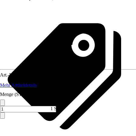
Art.-Nr.
10452067
Mehr Artikeldetails
Menge (ST)
1 ST