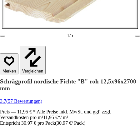
1
/
5
Vergleichen
Schrägprofil nordische Fichte "B" roh 12,5x96x2700
mm
3.7
(57 Bewertungen)
Preis — 11,95 € * Alle Preise inkl. MwSt. und ggf. zzgl.
Versandkosten pro m²
11,95 €
*
/
m²
Entspricht 30,97 € pro Pack
(
30,97 €
/
Pack
)