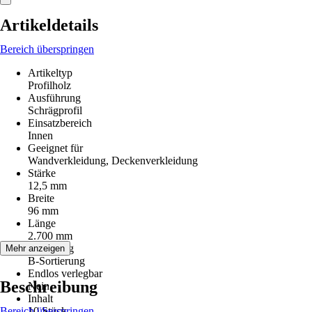
Artikeldetails
Bereich überspringen
Artikeltyp
Profilholz
Ausführung
Schrägprofil
Einsatzbereich
Innen
Geeignet für
Wandverkleidung, Deckenverkleidung
Stärke
12,5 mm
Breite
96 mm
Länge
2.700 mm
Sortierung
Mehr anzeigen
B-Sortierung
Endlos verlegbar
Beschreibung
Nein
Inhalt
Bereich überspringen
10 Stück