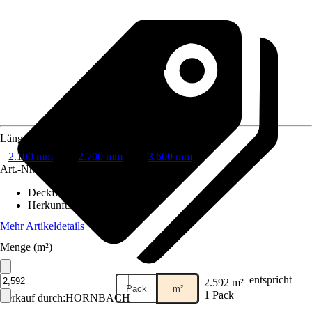
Länge
2.100 mm
2.700 mm
3.600 mm
Art.-Nr.
3557582
Deckfläche
:
2,38 m²
Herkunftsland
:
Nordeuropa
Mehr Artikeldetails
Menge (m²)
entspricht
2.592 m²
Pack
m²
1 Pack
Verkauf durch:
HORNBACH