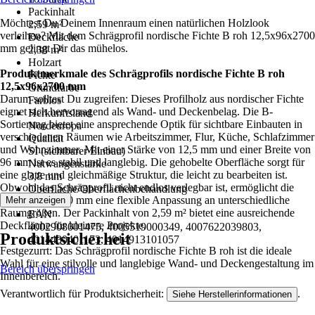
Packinhalt
Möchtest Du Deinem Innenraum einen natürlichen Holzlook
2,59 m²
verleihen? Mit dem Schrägprofil nordische Fichte B roh 12,5x96x2700
Deckfläche
mm gelingt Dir das mühelos.
2,38 m²
Holzart
Produktmerkmale des Schrägprofils nordische Fichte B roh
Fichte
12,5x96x2700 mm
Grundfarbe
Darum solltest Du zugreifen: Dieses Profilholz aus nordischer Fichte
Farblos
eignet sich hervorragend als Wand- und Deckenbelag. Die B-
Herkunftsland
Sortierung bietet eine ansprechende Optik für sichtbare Einbauten in
Nordeuropa
verschiedenen Räumen wie Arbeitszimmer, Flur, Küche, Schlafzimmer
Qualität
und Wohnzimmer. Mit einer Stärke von 12,5 mm und einer Breite von
SI (sichtbarer Einbau)
96 mm ist es stabil und langlebig. Die gehobelte Oberfläche sorgt für
Nutwangenstärke
eine glatte und gleichmäßige Struktur, die leicht zu bearbeiten ist.
3,8 mm
Obwohl das Schrägprofil nicht endlos verlegbar ist, ermöglicht die
Oberfläche/Oberflächenbehandlung
Länge von 2700 mm eine flexible Anpassung an unterschiedliche
Mehr anzeigen
Gehobelt
Raumgrößen. Der Packinhalt von 2,59 m² bietet eine ausreichende
EAN
Deckfläche für kleinere Projekte.
4002908001475, 4005519000349, 4007622039803,
Produktsicherheit
4014430401173, 4014913101057
Festgezurrt: Das Schrägprofil nordische Fichte B roh ist die ideale
Wahl für eine stilvolle und langlebige Wand- und Deckengestaltung im
Bereich überspringen
Innenbereich.
Verantwortlich für Produktsicherheit:
.
Siehe Herstellerinformationen