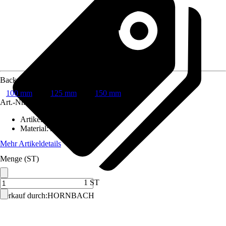
Backenbreite
100 mm
125 mm
150 mm
Art.-Nr.
3665198
Artikeltyp
:
Schutzbacke
Material
:
Aluminium
Mehr Artikeldetails
Menge (ST)
1 ST
Verkauf durch:
HORNBACH