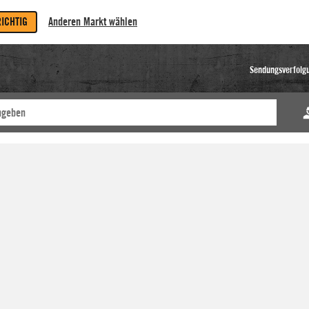
RICHTIG
Anderen Markt wählen
Sendungsverfolg