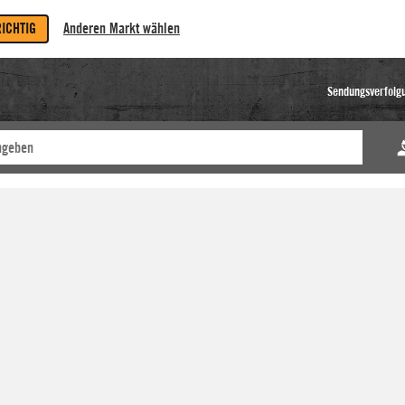
RICHTIG
Anderen Markt wählen
Sendungsverfolg