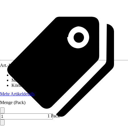
Art.-Nr.
10451225
Ausführung
:
Schleifdelta
Maße
:
105 x 105 x 105 mm
Körnung
:
60, 120, 240
Mehr Artikeldetails
Menge (Pack)
1 Pack