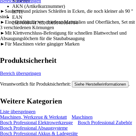
Bereich überspringen
Schleifen
AKN (Artikelkurznummer)
►Sauberes und präzises Schleifen in Ecken, die noch kleiner als 90 °
H7TF
sind
EAN
►Eine Qualität für verschiedene Materialien und Oberflächen, Set mit
2007008441765, 3165140614764
3 verschiedenen Körnungen
►Mit Klettverschluss-Befestigung für schnellen Blattwechsel und
Absaugungslöchern für die Staubabsaugung
►Für Maschinen vieler gängiger Marken
Produktsicherheit
Bereich überspringen
Verantwortlich für Produktsicherheit:
.
Siehe Herstellerinformationen
Weitere Kategorien
Liste überspringen
Maschinen, Werkzeug & Werkstatt
Maschinen
Bosch Professional Elektrowerkzeuge
Bosch Professional Zubehör
Bosch Professional Absaugsysteme
Bosch Professional Akkus & Ladegeräte