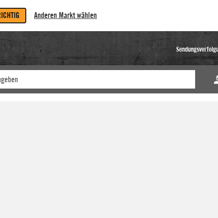
RICHTIG
Anderen Markt wählen
Sendungsverfolg