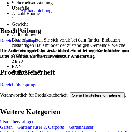
Sicherheitsausstattung
Überfalle
Aufbauanleitung
Anzahl Räume
1
Gewicht
Beschreibung
300 kg
Aufbauhinweis
Bitte erkundigen Sie sich vorab bei dem für den Einbauort
Bereich überspringen
zuständigen Bauamt oder der zuständigen Gemeinde, welche
einzuhaltenden bautechnischen Anforderungen erforderlich sind.
Die Anlieferung erfolgt ausschliesslich mit einem Kranfahrzeug.
AKN (Artikelkurznummer)
Bitte beachten Sie die Hinweise zur Anlieferung.
ZEYJ
EAN
Produktsicherheit
4004581445409
Bereich überspringen
Verantwortlich für Produktsicherheit:
.
Siehe Herstellerinformationen
Weitere Kategorien
Liste überspringen
Garten
Gartenhäuser & Carports
Gartenhäuser