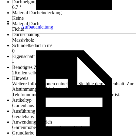
Dachneigung
6,7 °
Material Dacheindeckung
Keine
Material Dach
Aufbauanleitung
Fichte
Dachschalung
Massivholz
Schindelbedarf in m²
0
Eigenschaft
-
Benötigtes Zubehör
2Rollen selbstklebende Dachbahn
Hinweis
Weitere Informationen entnehmen Sie bitte dem Datenblatt. Zur
Abstimmung des Liefertermines bitte Handy- oder
Telefonnummer angeben, welche tagsüber erreichbar ist.
Artikeltyp
Gartenhaus
Ausführung
Gerätehaus
Anwendungsbereich
Gartenmöbel, Gartenwerkzeug, Gartenmaschinen
Grundfarbe