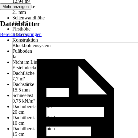
12,94 m³
Wandstärke
Mehr anzeigen
21 mm
Seitenwandhöhe
Datenblätter
197 cm
Firsthöhe
Bereich überspringen
238 cm
Konstruktion
Blockbohlensystem
Fußboden
Ja
Nicht im Lieferumfang enthalten
Ersteindeckung Dach
Dachfläche
7,7 m²
Dachstärke
15,5 mm
Schneelast
0,75 kN/m²
Dachüberstand vorn
20 cm
Dachüberstand seitlich
10 cm
Dachüberstand hinten
15 cm