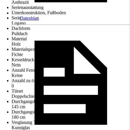
Anthrazit
Serienausstattung
Unterkonstruktion, Fußboden
Serie
Datenblatt
Lugano
Dachform
Pultdach
Material
Holz
Materialspezifizierung
Fichte
Kesseldruckimprägniert
Nein
Anzahl Fenster
Keine
Anzahl zu öffnender Fenster
0
Türart
Doppelschiebetür
Durchgangsbreite
145 cm
Durchgangshöhe
180 cm
Verglasung Tür
Kunstglas