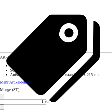
Art.-Nr.
5627598
Wandstärke
:
21 mm
Schneelast
:
0,75 kN/m²
Aufstellmaße B x T ohne Dachüberstand
:
295 x 215 cm
Mehr Artikeldetails
Menge (ST)
1 ST