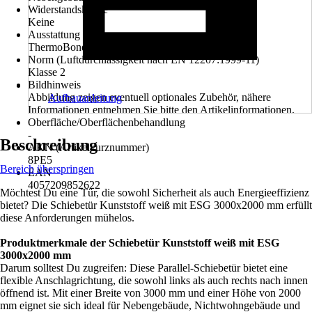
Widerstandsklasse
Keine
Ausstattung
ThermoBond - Randverbundsystem "warme Kante"
Norm (Luftdurchlässigkeit nach EN 12207:1999-11)
Klasse 2
Bildhinweis
Abbildung zeigen eventuell optionales Zubehör, nähere
Aufbauanleitung
Informationen entnehmen Sie bitte den Artikelinformationen.
Oberfläche/Oberflächenbehandlung
-
Beschreibung
AKN (Artikelkurznummer)
8PE5
Bereich überspringen
EAN
4057209852622
Möchtest Du eine Tür, die sowohl Sicherheit als auch Energieeffizienz
bietet? Die Schiebetür Kunststoff weiß mit ESG 3000x2000 mm erfüllt
diese Anforderungen mühelos.
Produktmerkmale der Schiebetür Kunststoff weiß mit ESG
3000x2000 mm
Darum solltest Du zugreifen: Diese Parallel-Schiebetür bietet eine
flexible Anschlagrichtung, die sowohl links als auch rechts nach innen
öffnend ist. Mit einer Breite von 3000 mm und einer Höhe von 2000
mm eignet sie sich ideal für Nebengebäude, Nichtwohngebäude und