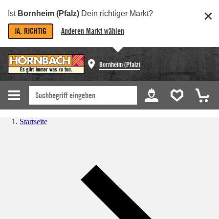
Ist
Bornheim (Pfalz)
Dein richtiger Markt?
JA, RICHTIG
Anderen Markt wählen
Bornheim (Pfalz)
Startseite