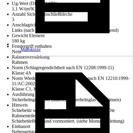
Ug-Wert (DIN EN 673)
1,1 W/(m²K)
Anzahl Sicherheitsschließbleche
3
Anschlagrichtung
Links (nach innen öffnend), Rechts (nach innen öffnend)
Gewicht Element
180 kg
Fenstergriff enthalten
Maßskizze
Nein
Rahmenverstärkung
Rahmen
Norm (Schlagregendichtheit nach EN 12208:1999-11)
Klasse 4A
Norm Wiederstandsfähigkeit b.Windlast nach EN 12210:1999-
11/AC:2002-08
Klasse C1, Klasse B2, Klasse A3
Ausführung Glasart
Sicherheitsglas ESG (außen), Sicherheitsglas ESG (innen)
Hinweis
Schiebetür wird in demontiertem Zustand geliefert. Die
Rahmenteile müssen bauseitig montiert werden. Die
Schiebetürflügel sind vormontiert. (siehe Montageanleitung)
Einbauort
Nebengebäude, Nichtwohngebäude, Wintergarten