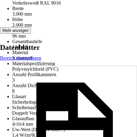
Verkehrsweiß RAL 9016
Breite
3.000 mm
Höhe
2.000 mm
Bautiefe
Mehr anzeigen
96 mm
Gesamtbautiefe
Datenblätter
134 mm
Material
Bereich überspringen
Kunststoff
Materialspezifizierung
Polyvinylchlorid (PVC)
Anzahl Profilkammern
3
Anzahl Dichtungen
8
Glasart
Sicherheitsglas ESG
Scheibenaufbau
Doppelt Verglast
Glasaufbau
4/16/4 mm
Uw-Wert (DIN EN 10077)
1,4 W/(m²K)