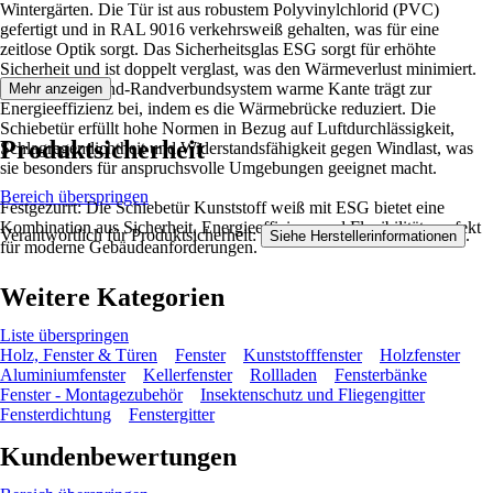
Wintergärten. Die Tür ist aus robustem Polyvinylchlorid (PVC)
gefertigt und in RAL 9016 verkehrsweiß gehalten, was für eine
zeitlose Optik sorgt. Das Sicherheitsglas ESG sorgt für erhöhte
Sicherheit und ist doppelt verglast, was den Wärmeverlust minimiert.
Der ThermoBond-Randverbundsystem warme Kante trägt zur
Mehr anzeigen
Energieeffizienz bei, indem es die Wärmebrücke reduziert. Die
Schiebetür erfüllt hohe Normen in Bezug auf Luftdurchlässigkeit,
Produktsicherheit
Schlagregendichtheit und Widerstandsfähigkeit gegen Windlast, was
sie besonders für anspruchsvolle Umgebungen geeignet macht.
Bereich überspringen
Festgezurrt: Die Schiebetür Kunststoff weiß mit ESG bietet eine
Kombination aus Sicherheit, Energieeffizienz und Flexibilität, perfekt
Verantwortlich für Produktsicherheit:
.
Siehe Herstellerinformationen
für moderne Gebäudeanforderungen.
Weitere Kategorien
Liste überspringen
Holz, Fenster & Türen
Fenster
Kunststofffenster
Holzfenster
Aluminiumfenster
Kellerfenster
Rollladen
Fensterbänke
Fenster - Montagezubehör
Insektenschutz und Fliegengitter
Fensterdichtung
Fenstergitter
Kundenbewertungen