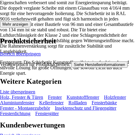
Eigenschaften verbessert und somit zur Energieeinsparung beiträgt.
Die doppelt verglaste Scheibe mit einem Glasaufbau von 4/16/4 mm
sorgt für eine hervorragende Isolierung. Die Schiebetür ist in RAL
9016 verkehrsweiß gehalten und fügt sich harmonisch in jedes
Gebäude ein. Mit einer Bautiefe von 96 mm und einer Gesamtbautiefe
Mehr anzeigen
von 134 mm ist sie stabil und robust. Die Tür bietet eine
Luftdurchlässigkeit der Klasse 2 und eine Schlagregendichtheit der
Produktsicherheit
Klasse 4A, was sie widerstandsfähig gegen Witterungseinflüsse macht.
Die Rahmenverstärkung sorgt für zusätzliche Stabilität und
Langlebigkeit.
Bereich überspringen
Festgezurrt: Die Schiebetür Kunststoff weiß ist eine funktionale und
Verantwortlich für Produktsicherheit:
.
Siehe Herstellerinformationen
stilvolle Lösung für große Öffnungen, die sowohl Licht als auch
Energie spart.
Weitere Kategorien
Liste überspringen
Holz, Fenster & Türen
Fenster
Kunststofffenster
Holzfenster
Aluminiumfenster
Kellerfenster
Rollladen
Fensterbänke
Fenster - Montagezubehör
Insektenschutz und Fliegengitter
Fensterdichtung
Fenstergitter
Kundenbewertungen