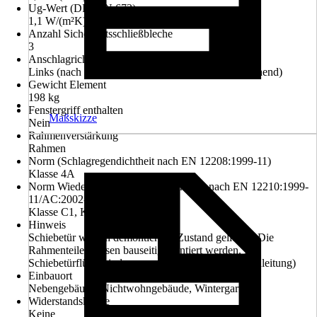
Ug-Wert (DIN EN 673)
1,1 W/(m²K)
Anzahl Sicherheitsschließbleche
3
Anschlagrichtung
Links (nach innen öffnend), Rechts (nach innen öffnend)
Gewicht Element
198 kg
Fenstergriff enthalten
Maßskizze
Nein
Rahmenverstärkung
Rahmen
Norm (Schlagregendichtheit nach EN 12208:1999-11)
Klasse 4A
Norm Wiederstandsfähigkeit b.Windlast nach EN 12210:1999-
11/AC:2002-08
Klasse C1, Klasse B2, Klasse A3
Hinweis
Schiebetür wird in demontiertem Zustand geliefert. Die
Rahmenteile müssen bauseitig montiert werden. Die
Schiebetürflügel sind vormontiert. (siehe Montageanleitung)
Einbauort
Nebengebäude, Nichtwohngebäude, Wintergarten
Widerstandsklasse
Keine