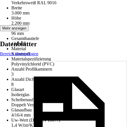
Verkehrsweiß RAL 9016
Breite
3.000 mm
Höhe
2.200 mm
Bautiefe
Mehr anzeigen
96 mm
Gesamtbautiefe
Datenblätter
134 mm
Material
Bereich überspringen
Kunststoff
Materialspezifizierung
Polyvinylchlorid (PVC)
Anzahl Profilkammern
3
Anzahl Dichtungen
8
Glasart
Isolierglas
Scheibenaufbau
Doppelt Verglast
Glasaufbau
4/16/4 mm
Uw-Wert (DIN EN 10077)
1,4 W/(m²K)