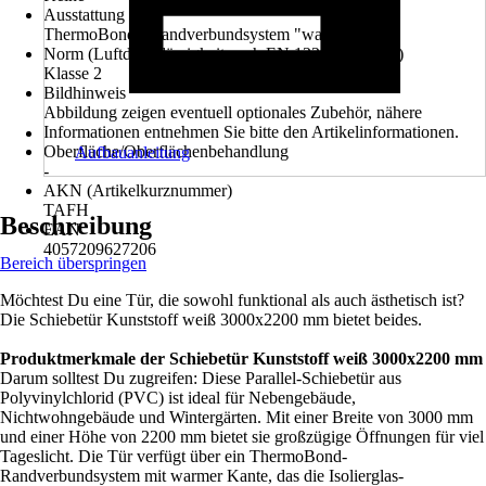
Ausstattung
ThermoBond - Randverbundsystem "warme Kante"
Norm (Luftdurchlässigkeit nach EN 12207:1999-11)
Klasse 2
Bildhinweis
Abbildung zeigen eventuell optionales Zubehör, nähere
Informationen entnehmen Sie bitte den Artikelinformationen.
Oberfläche/Oberflächenbehandlung
Aufbauanleitung
-
AKN (Artikelkurznummer)
TAFH
Beschreibung
EAN
4057209627206
Bereich überspringen
Möchtest Du eine Tür, die sowohl funktional als auch ästhetisch ist?
Die Schiebetür Kunststoff weiß 3000x2200 mm bietet beides.
Produktmerkmale der Schiebetür Kunststoff weiß 3000x2200 mm
Darum solltest Du zugreifen: Diese Parallel-Schiebetür aus
Polyvinylchlorid (PVC) ist ideal für Nebengebäude,
Nichtwohngebäude und Wintergärten. Mit einer Breite von 3000 mm
und einer Höhe von 2200 mm bietet sie großzügige Öffnungen für viel
Tageslicht. Die Tür verfügt über ein ThermoBond-
Randverbundsystem mit warmer Kante, das die Isolierglas-