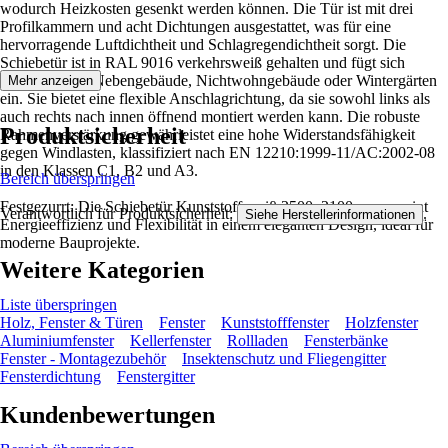
wodurch Heizkosten gesenkt werden können. Die Tür ist mit drei
Profilkammern und acht Dichtungen ausgestattet, was für eine
hervorragende Luftdichtheit und Schlagregendichtheit sorgt. Die
Schiebetür ist in RAL 9016 verkehrsweiß gehalten und fügt sich
harmonisch in Nebengebäude, Nichtwohngebäude oder Wintergärten
Mehr anzeigen
ein. Sie bietet eine flexible Anschlagrichtung, da sie sowohl links als
auch rechts nach innen öffnend montiert werden kann. Die robuste
Produktsicherheit
Rahmenverstärkung gewährleistet eine hohe Widerstandsfähigkeit
gegen Windlasten, klassifiziert nach EN 12210:1999-11/AC:2002-08
in den Klassen C1, B2 und A3.
Bereich überspringen
Festgezurrt: Die Schiebetür Kunststoff weiß 2500x2100 mm vereint
Verantwortlich für Produktsicherheit:
.
Siehe Herstellerinformationen
Energieeffizienz und Flexibilität in einem eleganten Design, ideal für
moderne Bauprojekte.
Weitere Kategorien
Liste überspringen
Holz, Fenster & Türen
Fenster
Kunststofffenster
Holzfenster
Aluminiumfenster
Kellerfenster
Rollladen
Fensterbänke
Fenster - Montagezubehör
Insektenschutz und Fliegengitter
Fensterdichtung
Fenstergitter
Kundenbewertungen