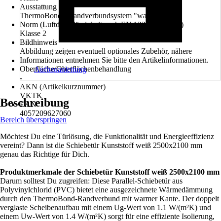
Ausstattung
ThermoBond - Randverbundsystem "warme Kante"
Norm (Luftdurchlässigkeit nach EN 12207:1999-11)
Klasse 2
Bildhinweis
Abbildung zeigen eventuell optionales Zubehör, nähere
Informationen entnehmen Sie bitte den Artikelinformationen.
Oberfläche/Oberflächenbehandlung
Aufbauanleitung
-
AKN (Artikelkurznummer)
VKTK
Beschreibung
EAN
4057209627060
Bereich überspringen
Möchtest Du eine Türlösung, die Funktionalität und Energieeffizienz
vereint? Dann ist die Schiebetür Kunststoff weiß 2500x2100 mm
genau das Richtige für Dich.
Produktmerkmale der Schiebetür Kunststoff weiß 2500x2100 mm
Darum solltest Du zugreifen: Diese Parallel-Schiebetür aus
Polyvinylchlorid (PVC) bietet eine ausgezeichnete Wärmedämmung
durch den ThermoBond-Randverbund mit warmer Kante. Der doppelt
verglaste Scheibenaufbau mit einem Ug-Wert von 1.1 W/(m²K) und
einem Uw-Wert von 1.4 W/(m²K) sorgt für eine effiziente Isolierung,