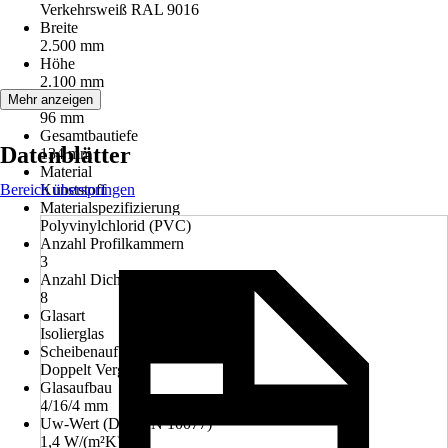
Verkehrsweiß RAL 9016
Breite
2.500 mm
Höhe
2.100 mm
Bautiefe
Mehr anzeigen
96 mm
Gesamtbautiefe
Datenblätter
134 mm
Material
Bereich überspringen
Kunststoff
Materialspezifizierung
Polyvinylchlorid (PVC)
Anzahl Profilkammern
3
Anzahl Dichtungen
8
Glasart
Isolierglas
Scheibenaufbau
Doppelt Verglast
Glasaufbau
4/16/4 mm
Uw-Wert (DIN EN 10077)
1,4 W/(m²K)