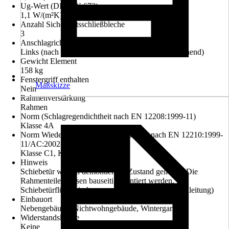
Ug-Wert (DIN EN 673)
1,1 W/(m²K)
Anzahl Sicherheitsschließbleche
3
Anschlagrichtung
Links (nach innen öffnend), Rechts (nach innen öffnend)
Gewicht Element
158 kg
Fenstergriff enthalten
Maßskizze
Nein
Rahmenverstärkung
Rahmen
Norm (Schlagregendichtheit nach EN 12208:1999-11)
Klasse 4A
Norm Wiederstandsfähigkeit b.Windlast nach EN 12210:1999-
11/AC:2002-08
Klasse C1, Klasse B2, Klasse A3
Hinweis
Schiebetür wird in demontiertem Zustand geliefert. Die
Rahmenteile müssen bauseitig montiert werden. Die
Schiebetürflügel sind vormontiert. (siehe Montageanleitung)
Einbauort
Nebengebäude, Nichtwohngebäude, Wintergarten
Widerstandsklasse
Keine