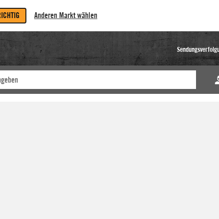
RICHTIG
Anderen Markt wählen
Sendungsverfolg