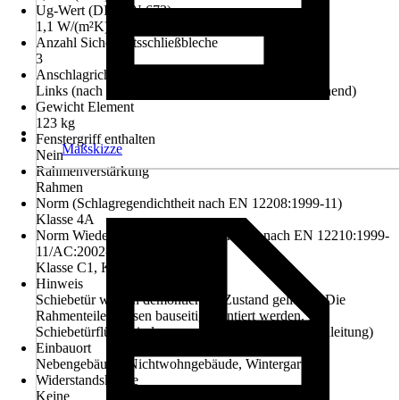
Ug-Wert (DIN EN 673)
1,1 W/(m²K)
Anzahl Sicherheitsschließbleche
3
Anschlagrichtung
Links (nach innen öffnend), Rechts (nach innen öffnend)
Gewicht Element
123 kg
Fenstergriff enthalten
Maßskizze
Nein
Rahmenverstärkung
Rahmen
Norm (Schlagregendichtheit nach EN 12208:1999-11)
Klasse 4A
Norm Wiederstandsfähigkeit b.Windlast nach EN 12210:1999-
11/AC:2002-08
Klasse C1, Klasse B2, Klasse A3
Hinweis
Schiebetür wird in demontiertem Zustand geliefert. Die
Rahmenteile müssen bauseitig montiert werden. Die
Schiebetürflügel sind vormontiert. (siehe Montageanleitung)
Einbauort
Nebengebäude, Nichtwohngebäude, Wintergarten
Widerstandsklasse
Keine