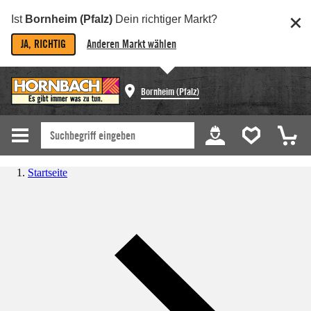
Ist
Bornheim (Pfalz)
Dein richtiger Markt?
JA, RICHTIG
Anderen Markt wählen
Bornheim (Pfalz)
Startseite