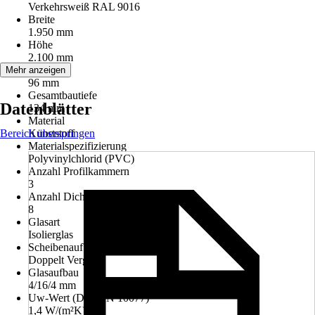
Verkehrsweiß RAL 9016
Breite
1.950 mm
Höhe
2.100 mm
Bautiefe
Mehr anzeigen
96 mm
Gesamtbautiefe
Datenblätter
134 mm
Material
Bereich überspringen
Kunststoff
Materialspezifizierung
Polyvinylchlorid (PVC)
Anzahl Profilkammern
3
Anzahl Dichtungen
8
Glasart
Isolierglas
Scheibenaufbau
Doppelt Verglast
Glasaufbau
4/16/4 mm
Uw-Wert (DIN EN 10077)
1,4 W/(m²K)