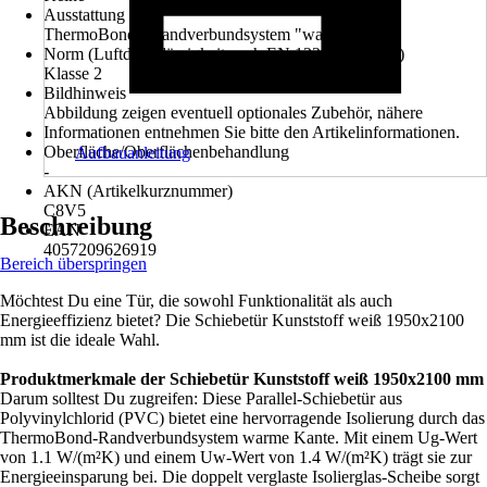
Ausstattung
ThermoBond - Randverbundsystem "warme Kante"
Norm (Luftdurchlässigkeit nach EN 12207:1999-11)
Klasse 2
Bildhinweis
Abbildung zeigen eventuell optionales Zubehör, nähere
Informationen entnehmen Sie bitte den Artikelinformationen.
Oberfläche/Oberflächenbehandlung
Aufbauanleitung
-
AKN (Artikelkurznummer)
C8V5
Beschreibung
EAN
4057209626919
Bereich überspringen
Möchtest Du eine Tür, die sowohl Funktionalität als auch
Energieeffizienz bietet? Die Schiebetür Kunststoff weiß 1950x2100
mm ist die ideale Wahl.
Produktmerkmale der Schiebetür Kunststoff weiß 1950x2100 mm
Darum solltest Du zugreifen: Diese Parallel-Schiebetür aus
Polyvinylchlorid (PVC) bietet eine hervorragende Isolierung durch das
ThermoBond-Randverbundsystem warme Kante. Mit einem Ug-Wert
von 1.1 W/(m²K) und einem Uw-Wert von 1.4 W/(m²K) trägt sie zur
Energieeinsparung bei. Die doppelt verglaste Isolierglas-Scheibe sorgt