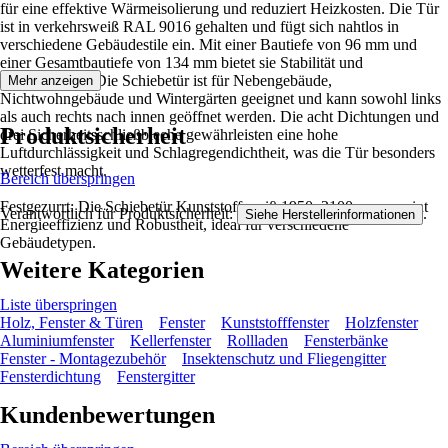
für eine effektive Wärmeisolierung und reduziert Heizkosten. Die Tür
ist in verkehrsweiß RAL 9016 gehalten und fügt sich nahtlos in
verschiedene Gebäudestile ein. Mit einer Bautiefe von 96 mm und
einer Gesamtbautiefe von 134 mm bietet sie Stabilität und
Langlebigkeit. Die Schiebetür ist für Nebengebäude,
Mehr anzeigen
Nichtwohngebäude und Wintergärten geeignet und kann sowohl links
als auch rechts nach innen geöffnet werden. Die acht Dichtungen und
Produktsicherheit
drei Sicherheitsschließbleche gewährleisten eine hohe
Luftdurchlässigkeit und Schlagregendichtheit, was die Tür besonders
wetterfest macht.
Bereich überspringen
Festgezurrt: Die Schiebetür Kunststoff weiß 1950x2100 mm vereint
Verantwortlich für Produktsicherheit:
.
Siehe Herstellerinformationen
Energieeffizienz und Robustheit, ideal für verschiedene
Gebäudetypen.
Weitere Kategorien
Liste überspringen
Holz, Fenster & Türen
Fenster
Kunststofffenster
Holzfenster
Aluminiumfenster
Kellerfenster
Rollladen
Fensterbänke
Fenster - Montagezubehör
Insektenschutz und Fliegengitter
Fensterdichtung
Fenstergitter
Kundenbewertungen