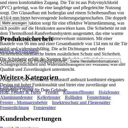
und einen komfortablen Zugang. Die Tür ist aus Polyvinylchlorid
(PVC) gefertigt, was für eine langlebige und pflegeleichte Nutzung
sorgt. Der Glasaufbau mit Isolierglas und einem Scheibenaufbau von
4/16/4 mm bietet hervorragende Isolierungseigenschaften. Die doppelt
verglaste Konstruktion sorgt für eine effektive Wärmedämmung, was
Mehr anzeigen
sich positiv auf die Heizkosten auswirken kann. Die Schiebetür ist mit
dem ThermoBond-Randverbundsystem ausgestattet, das eine warme
Produktsicherheit
Kante bietet und somit die Wärmeverluste minimiert. Mit einer
Bautiefe von 96 mm und einer Gesamtbautiefe von 134 mm ist die Tür
stabil und widerstandsfähig. Die acht Dichtungen und drei
Bereich überspringen
Sicherheitsschließbleche bieten zusätzlichen Schutz und Sicherheit.
Die Schiebetür erfüllt die Normen für Luftdurchlässigkeit,
Verantwortlich für Produktsicherheit:
.
Siehe Herstellerinformationen
Schlagregendichtheit und Widerstandsfähigkeit bei Windlast, was ihre
Qualität und Zuverlässigkeit unterstreicht.
Weitere Kategorien
Festgezurrt: Die Schiebetür Kunststoff anthrazit kombiniert elegantes
Design mit hoher Funktionalität und bietet eine zuverlässige und
Liste überspringen
langlebige Lösung für Dein Gebäude.
Holz, Fenster & Türen
Fenster
Kunststofffenster
Holzfenster
Aluminiumfenster
Kellerfenster
Rollladen
Fensterbänke
Fenster - Montagezubehör
Insektenschutz und Fliegengitter
Fensterdichtung
Fenstergitter
Kundenbewertungen