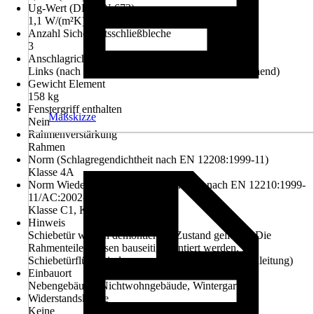
Ug-Wert (DIN EN 673)
1,1 W/(m²K)
Anzahl Sicherheitsschließbleche
3
Anschlagrichtung
Links (nach innen öffnend), Rechts (nach innen öffnend)
Gewicht Element
158 kg
Fenstergriff enthalten
Maßskizze
Nein
Rahmenverstärkung
Rahmen
Norm (Schlagregendichtheit nach EN 12208:1999-11)
Klasse 4A
Norm Wiederstandsfähigkeit b.Windlast nach EN 12210:1999-
11/AC:2002-08
Klasse C1, Klasse B2, Klasse A3
Hinweis
Schiebetür wird in demontiertem Zustand geliefert. Die
Rahmenteile müssen bauseitig montiert werden. Die
Schiebetürflügel sind vormontiert. (siehe Montageanleitung)
Einbauort
Nebengebäude, Nichtwohngebäude, Wintergarten
Widerstandsklasse
Keine