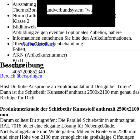
Ausstattung
ThermoBond - Randverbundsystem "warme Kante"
Norm (Luftdurchlässigkeit nach EN 12207:1999-11)
Klasse 2
Bildhinweis
Abbildung zeigen eventuell optionales Zubehör, nähere
Informationen entnehmen Sie bitte den Artikelinformationen.
Oberfläche/Oberflächenbehandlung
Aufbauanleitung
Foliert, -
AKN (Artikelkurznummer)
K6TC
Beschreibung
EAN
4057209852349
Bereich überspringen
Hast Du hohe Ansprüche an Funktionalität und Design bei Türen?
Dann ist die Schiebetür Kunststoff anthrazit 2500x2100 mm genau das
Richtige für Dich.
Produktmerkmale der Schiebetür Kunststoff anthrazit 2500x2100
mm
Darum solltest Du zugreifen: Die Parallel-Schiebetür in anthrazitgrau
RAL 7016 bietet eine elegante Lösung für Nebengebäude,
Nichtwohngebäude und Wintergärten. Mit einer Breite von 2500 mm
und einer Höhe von 2100 mm ermöglicht sie großzügige Öffnungen