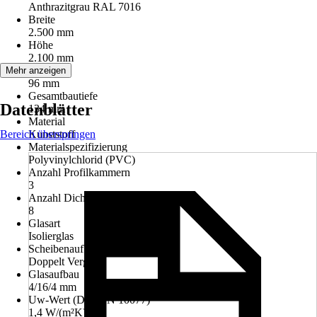
Anthrazitgrau RAL 7016
Breite
2.500 mm
Höhe
2.100 mm
Bautiefe
Mehr anzeigen
96 mm
Gesamtbautiefe
Datenblätter
134 mm
Material
Bereich überspringen
Kunststoff
Materialspezifizierung
Polyvinylchlorid (PVC)
Anzahl Profilkammern
3
Anzahl Dichtungen
8
Glasart
Isolierglas
Scheibenaufbau
Doppelt Verglast
Glasaufbau
4/16/4 mm
Uw-Wert (DIN EN 10077)
1,4 W/(m²K)