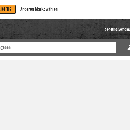
RICHTIG
Anderen Markt wählen
Sendungsverfolg