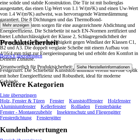
eine solide und stabile Konstruktion. Die Tür ist mit Isolierglas
ausgestattet, das einen Ug-Wert von 1.1 W/(m²K) und einen Uw-Wert
von 1.4 W/(m²K) aufweist, was hervorragende Wärmedämmung
garantiert. Die 8 Dichtungen und das ThermoBond-
Randverbundsystem sorgen für eine ausgezeichnete Abdichtung und
Mehr anzeigen
Energieeffizienz. Die Schiebetür ist nach EN-Normen zertifiziert und
bietet Luftdurchlässigkeit der Klasse 2, Schlagregendichtheit der
Produktsicherheit
Klasse 4A und Widerstandsfähigkeit gegen Windlast der Klassen C1,
B2 und A3. Die doppelt verglaste Scheibe mit einem Aufbau von
4/16/4 mm trägt zur Energieeinsparung bei und erhöht den Komfort in
Bereich überspringen
Deinem Zuhause.
Verantwortlich für Produktsicherheit:
.
Siehe Herstellerinformationen
Festgezurrt: Die Schiebetür Kunststoff anthrazit vereint stilvolle Optik
mit hoher Energieeffizienz und Robustheit, ideal für moderne
Gebäude.
Weitere Kategorien
Liste überspringen
Holz, Fenster & Türen
Fenster
Kunststofffenster
Holzfenster
Aluminiumfenster
Kellerfenster
Rollladen
Fensterbänke
Fenster - Montagezubehör
Insektenschutz und Fliegengitter
Fensterdichtung
Fenstergitter
Kundenbewertungen