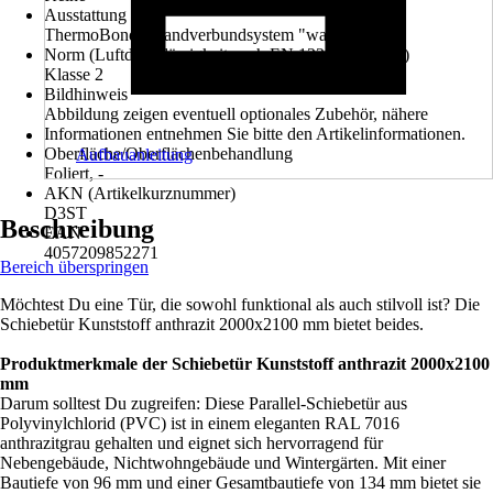
Ausstattung
ThermoBond - Randverbundsystem "warme Kante"
Norm (Luftdurchlässigkeit nach EN 12207:1999-11)
Klasse 2
Bildhinweis
Abbildung zeigen eventuell optionales Zubehör, nähere
Informationen entnehmen Sie bitte den Artikelinformationen.
Oberfläche/Oberflächenbehandlung
Aufbauanleitung
Foliert, -
AKN (Artikelkurznummer)
D3ST
Beschreibung
EAN
4057209852271
Bereich überspringen
Möchtest Du eine Tür, die sowohl funktional als auch stilvoll ist? Die
Schiebetür Kunststoff anthrazit 2000x2100 mm bietet beides.
Produktmerkmale der Schiebetür Kunststoff anthrazit 2000x2100
mm
Darum solltest Du zugreifen: Diese Parallel-Schiebetür aus
Polyvinylchlorid (PVC) ist in einem eleganten RAL 7016
anthrazitgrau gehalten und eignet sich hervorragend für
Nebengebäude, Nichtwohngebäude und Wintergärten. Mit einer
Bautiefe von 96 mm und einer Gesamtbautiefe von 134 mm bietet sie