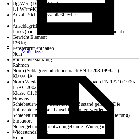
Ug-Wert (DIN EN 673)
1,1 W/(m²K)
Anzahl Sicherheitsschließbleche
3
Anschlagrichtung
Links (nach innen öffnend), Rechts (nach innen öffnend)
Gewicht Element
126 kg
Fenstergriff enthalten
Maßskizze
Nein
Rahmenverstärkung
Rahmen
Norm (Schlagregendichtheit nach EN 12208:1999-11)
Klasse 4A
Norm Wiederstandsfähigkeit b.Windlast nach EN 12210:1999-
11/AC:2002-08
Klasse C1, Klasse B2, Klasse A3
Hinweis
Schiebetür wird in demontiertem Zustand geliefert. Die
Rahmenteile müssen bauseitig montiert werden. Die
Schiebetürflügel sind vormontiert. (siehe Montageanleitung)
Einbauort
Nebengebäude, Nichtwohngebäude, Wintergarten
Widerstandsklasse
Keine