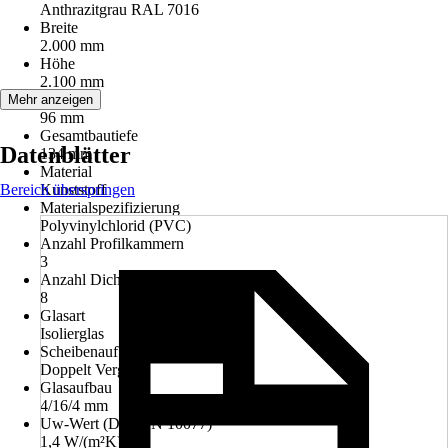
Anthrazitgrau RAL 7016
Breite
2.000 mm
Höhe
2.100 mm
Bautiefe
Mehr anzeigen
96 mm
Gesamtbautiefe
Datenblätter
134 mm
Material
Bereich überspringen
Kunststoff
Materialspezifizierung
Polyvinylchlorid (PVC)
Anzahl Profilkammern
3
Anzahl Dichtungen
8
Glasart
Isolierglas
Scheibenaufbau
Doppelt Verglast
Glasaufbau
4/16/4 mm
Uw-Wert (DIN EN 10077)
1,4 W/(m²K)