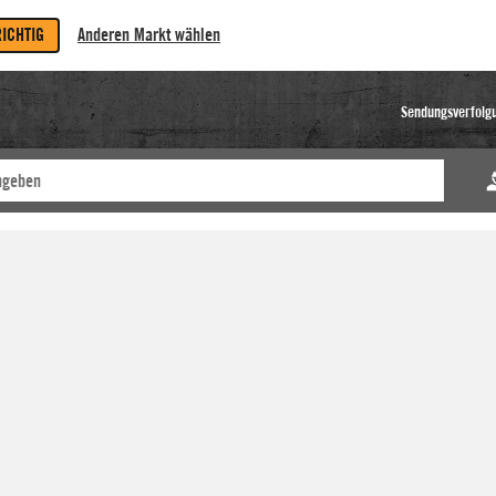
RICHTIG
Anderen Markt wählen
Sendungsverfolg