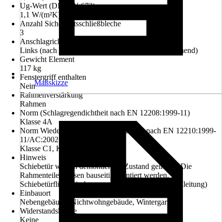
Ug-Wert (DIN EN 673)
1,1 W/(m²K)
Anzahl Sicherheitsschließbleche
3
Anschlagrichtung
Links (nach innen öffnend), Rechts (nach innen öffnend)
Gewicht Element
117 kg
Fenstergriff enthalten
Maßskizze
Nein
Rahmenverstärkung
Rahmen
Norm (Schlagregendichtheit nach EN 12208:1999-11)
Klasse 4A
Norm Wiederstandsfähigkeit b.Windlast nach EN 12210:1999-
11/AC:2002-08
Klasse C1, Klasse B2, Klasse A3
Hinweis
Schiebetür wird in demontiertem Zustand geliefert. Die
Rahmenteile müssen bauseitig montiert werden. Die
Schiebetürflügel sind vormontiert. (siehe Montageanleitung)
Einbauort
Nebengebäude, Nichtwohngebäude, Wintergarten
Widerstandsklasse
Keine