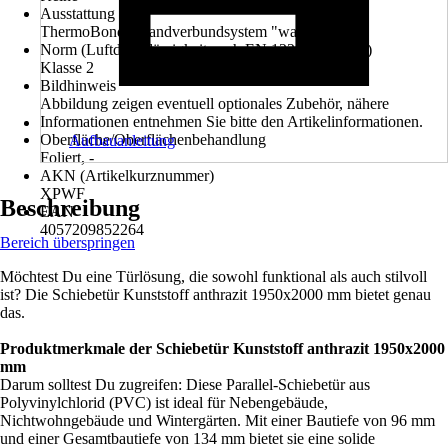
Ausstattung
ThermoBond - Randverbundsystem "warme Kante"
Norm (Luftdurchlässigkeit nach EN 12207:1999-11)
Klasse 2
Bildhinweis
Abbildung zeigen eventuell optionales Zubehör, nähere
Informationen entnehmen Sie bitte den Artikelinformationen.
Oberfläche/Oberflächenbehandlung
Aufbauanleitung
Foliert, -
AKN (Artikelkurznummer)
XPWF
Beschreibung
EAN
4057209852264
Bereich überspringen
Möchtest Du eine Türlösung, die sowohl funktional als auch stilvoll
ist? Die Schiebetür Kunststoff anthrazit 1950x2000 mm bietet genau
das.
Produktmerkmale der Schiebetür Kunststoff anthrazit 1950x2000
mm
Darum solltest Du zugreifen: Diese Parallel-Schiebetür aus
Polyvinylchlorid (PVC) ist ideal für Nebengebäude,
Nichtwohngebäude und Wintergärten. Mit einer Bautiefe von 96 mm
und einer Gesamtbautiefe von 134 mm bietet sie eine solide