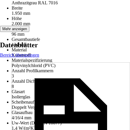
Anthrazitgrau RAL 7016
Breite
1.950 mm
Höhe
2.000 mm
Bautiefe
Mehr anzeigen
96 mm
Gesamtbautiefe
Datenblätter
134 mm
Material
Bereich überspringen
Kunststoff
Materialspezifizierung
Polyvinylchlorid (PVC)
Anzahl Profilkammern
3
Anzahl Dichtungen
8
Glasart
Isolierglas
Scheibenaufbau
Doppelt Verglast
Glasaufbau
4/16/4 mm
Uw-Wert (DIN EN 10077)
1,4 W/(m²K)