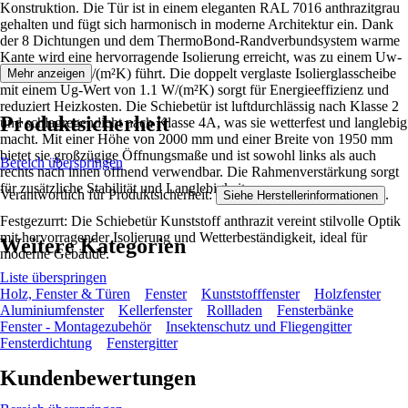
Konstruktion. Die Tür ist in einem eleganten RAL 7016 anthrazitgrau
gehalten und fügt sich harmonisch in moderne Architektur ein. Dank
der 8 Dichtungen und dem ThermoBond-Randverbundsystem warme
Kante wird eine hervorragende Isolierung erreicht, was zu einem Uw-
Wert von 1.4 W/(m²K) führt. Die doppelt verglaste Isolierglasscheibe
Mehr anzeigen
mit einem Ug-Wert von 1.1 W/(m²K) sorgt für Energieeffizienz und
reduziert Heizkosten. Die Schiebetür ist luftdurchlässig nach Klasse 2
Produktsicherheit
und schlagregendicht nach Klasse 4A, was sie wetterfest und langlebig
macht. Mit einer Höhe von 2000 mm und einer Breite von 1950 mm
bietet sie großzügige Öffnungsmaße und ist sowohl links als auch
Bereich überspringen
rechts nach innen öffnend verwendbar. Die Rahmenverstärkung sorgt
für zusätzliche Stabilität und Langlebigkeit.
Verantwortlich für Produktsicherheit:
.
Siehe Herstellerinformationen
Festgezurrt: Die Schiebetür Kunststoff anthrazit vereint stilvolle Optik
mit hervorragender Isolierung und Wetterbeständigkeit, ideal für
Weitere Kategorien
moderne Gebäude.
Liste überspringen
Holz, Fenster & Türen
Fenster
Kunststofffenster
Holzfenster
Aluminiumfenster
Kellerfenster
Rollladen
Fensterbänke
Fenster - Montagezubehör
Insektenschutz und Fliegengitter
Fensterdichtung
Fenstergitter
Kundenbewertungen