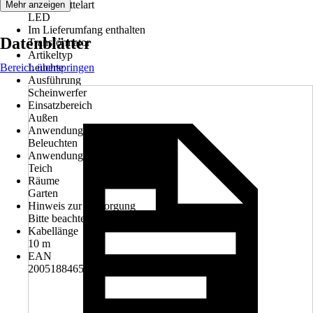
Leuchtmittelart
Mehr anzeigen
LED
Im Lieferumfang enthalten
Datenblätter
Transformator
Artikeltyp
Bereich überspringen
Leuchte
Ausführung
Scheinwerfer
Einsatzbereich
Außen
Anwendung
Beleuchten
Anwendungsbereich
Teich
Räume
Garten
Hinweis zur Entsorgung
Bitte beachte die Hinweise zur Entsorgung
Kabellänge
10 m
EAN
2005188465007, 4006873275381, 4006873309215