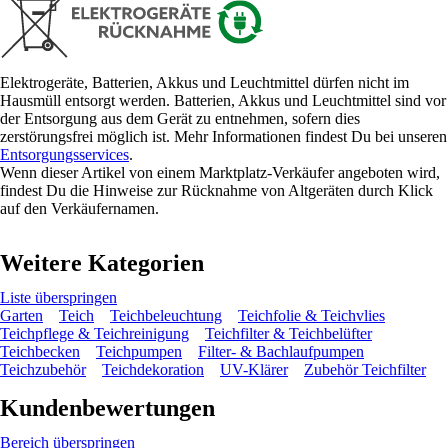
Elektrogeräte, Batterien, Akkus und Leuchtmittel dürfen nicht im
Hausmüll entsorgt werden. Batterien, Akkus und Leuchtmittel sind vor
der Entsorgung aus dem Gerät zu entnehmen, sofern dies
zerstörungsfrei möglich ist. Mehr Informationen findest Du bei unseren
Entsorgungsservices
.
Wenn dieser Artikel von einem Marktplatz-Verkäufer angeboten wird,
findest Du die Hinweise zur Rücknahme von Altgeräten durch Klick
auf den Verkäufernamen.
Weitere Kategorien
Liste überspringen
Garten
Teich
Teichbeleuchtung
Teichfolie & Teichvlies
Teichpflege & Teichreinigung
Teichfilter & Teichbelüfter
Teichbecken
Teichpumpen
Filter- & Bachlaufpumpen
Teichzubehör
Teichdekoration
UV-Klärer
Zubehör Teichfilter
Kundenbewertungen
Bereich überspringen