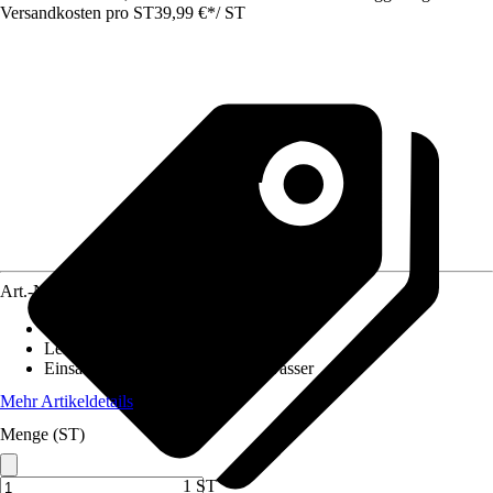
Versandkosten pro ST
39,99 €
*
/
ST
Art.-Nr.
5188465
Leuchtmittelart
:
LED
Leistung
:
1,5 W
Einsatzbereich
:
Über und unter Wasser
Mehr Artikeldetails
Menge (ST)
1 ST