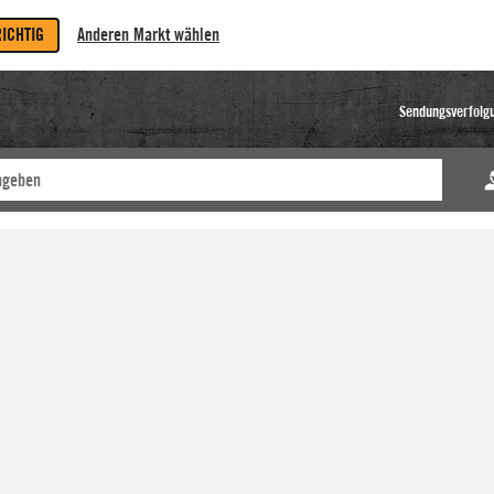
RICHTIG
Anderen Markt wählen
Sendungsverfolg