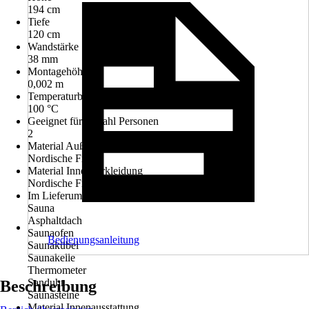
194 cm
Tiefe
120 cm
Wandstärke
38 mm
Montagehöhe
0,002 m
Temperaturbereich Sauna bis max.
100 °C
Geeignet für Anzahl Personen
2
Material Außenverkleidung
Nordische Fichte
Material Innenverkleidung
Nordische Fichte
Im Lieferumfang enthalten
Sauna
Asphaltdach
Saunaofen
Bedienungsanleitung
Saunakübel
Saunakelle
Thermometer
Sanduhr
Beschreibung
Saunasteine
Material Innenausstattung