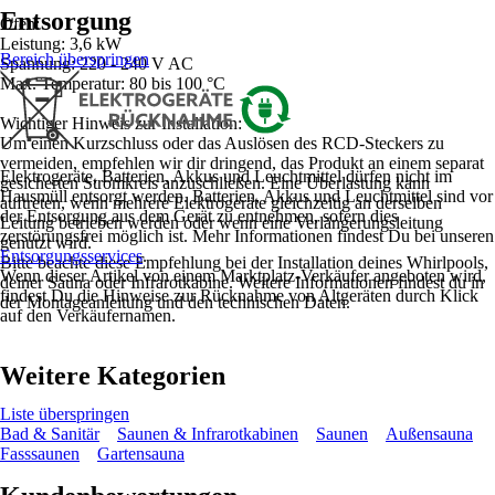
Entsorgung
Ofen:
Leistung: 3,6 kW
Bereich überspringen
Spannung: 220 - 240 V AC
Max. Temperatur: 80 bis 100 °C
Wichtiger Hinweis zur Installation:
Um einen Kurzschluss oder das Auslösen des RCD-Steckers zu
vermeiden, empfehlen wir dir dringend, das Produkt an einem separat
Elektrogeräte, Batterien, Akkus und Leuchtmittel dürfen nicht im
gesicherten Stromkreis anzuschließen. Eine Überlastung kann
Hausmüll entsorgt werden. Batterien, Akkus und Leuchtmittel sind vor
auftreten, wenn mehrere Elektrogeräte gleichzeitig an derselben
der Entsorgung aus dem Gerät zu entnehmen, sofern dies
Leitung betrieben werden oder wenn eine Verlängerungsleitung
zerstörungsfrei möglich ist. Mehr Informationen findest Du bei unseren
genutzt wird.
Entsorgungsservices
.
Bitte beachte diese Empfehlung bei der Installation deines Whirlpools,
Wenn dieser Artikel von einem Marktplatz-Verkäufer angeboten wird,
deiner Sauna oder Infrarotkabine. Weitere Informationen findest du in
findest Du die Hinweise zur Rücknahme von Altgeräten durch Klick
der Montageanleitung und den technischen Daten.
auf den Verkäufernamen.
Weitere Kategorien
Liste überspringen
Bad & Sanitär
Saunen & Infrarotkabinen
Saunen
Außensauna
Fasssaunen
Gartensauna