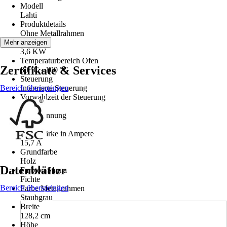
Modell
Lahti
Produktdetails
Ohne Metallrahmen
Ofen Typ
Mehr anzeigen
3,6 KW
Temperaturbereich Ofen
Zertifikate & Services
80 °C - 100 °C
Steuerung
Bereich überspringen
Integrierte Steuerung
Vorwahlzeit der Steuerung
Keine
Netzspannung
240 V
Stromstärke in Ampere
15,7 A
Grundfarbe
Holz
Datenblätter
Farbton Sauna
Fichte
Bereich überspringen
Farbe Metallrahmen
Staubgrau
Breite
128,2 cm
Höhe