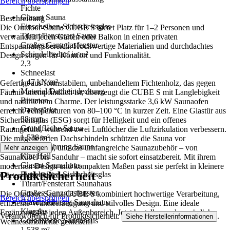
Bereich überspringen
Fichte
Glasart Sauna
Beschreibung
Einscheiben-Sicherheitsglas
Die Outdoor-Sauna CUBE S bietet Platz für 1–2 Personen und
Türart/Fensterart Sauna
verwandelt jeden Garten oder Balkon in einen privaten
Großes Ganzglasfenster
Entspannungsbereich. Hochwertige Materialien und durchdachtes
Schindelbedarf in m²
Design sorgen für Komfort und Funktionalität.
2,3
Schneelast
1,47 kN/m²
Gefertigt aus formstabilem, unbehandeltem Fichtenholz, das gegen
Material Dacheindeckung
Fäulnis unempfindlich ist, überzeugt die CUBE S mit Langlebigkeit
Bitumen
und natürlichem Charme. Der leistungsstarke 3,6 kW Saunaofen
Dachstärke
erreicht Temperaturen von 80–100 °C in kurzer Zeit. Eine Glastür aus
38 mm
Sicherheitsglas (ESG) sorgt für Helligkeit und ein offenes
Grundfläche Sauna
Raumgefühl, während zwei Luftlöcher die Luftzirkulation verbessern.
1,538 m²
Die mitgelieferten Dachschindeln schützen die Sauna vor
Glasausführung Sauna
Wettereinflüssen, und das umfangreiche Saunazubehör – von
Mehr anzeigen
Klar Hell
Saunakübel bis Sanduhr – macht sie sofort einsatzbereit. Mit ihrem
Glasart Saunahaus
modernen Design und kompakten Maßen passt sie perfekt in kleinere
Produktsicherheit
Einscheiben-Sicherheitsglas
Gärten oder Balkone.
Türart/Fensterart Saunahaus
Großes Ganzglasfenster
Die Outdoor-Sauna CUBE S kombiniert hochwertige Verarbeitung,
Bereich überspringen
Glasausführung Saunahaus
effiziente Wärmeerzeugung und stilvolles Design. Eine ideale
Klarglas
Ergänzung für jeden Außenbereich. Jetzt bestellen und persönliche
Verantwortlich für Produktsicherheit:
.
Siehe Herstellerinformationen
Grundfläche Saunahaus
Wellnessmomente genießen!
1,538 m²