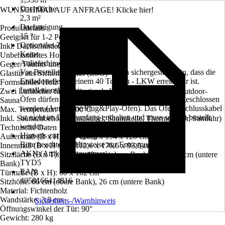
Dachfläche
WUNSCHMAß AUF ANFRAGE! Klicke hier!
2,3 m²
Dachneigung
Produktdetails
15 °
Geeignet für 1-2 Personen
Optionales Zubehör
Inkl. Dachschindeln
Keins
Unbehandeltes Holz
Anlieferhinweis
Gegen Fäulnis unempfindlich
Vor Bestellung muss vom Kunden sichergestellt sein, dass die
Glastür aus Sicherheitsglas (ESG)
Entladestelle mit einem 40 Tonnen - LKW erreichbar ist.
Formstabiles Holz
Installationshinweis
Zwei Luftlöcher für eine optimale Luftzirkulation in der Outdoor-
Öfen dürfen nur von autorisiertem Fachpersonal angeschlossen
Sauna
werden (Ausnahme Plug&Play-Öfen). Das Ofenanschlusskabel
Max. Temperatur: 80 -100°C
ist nicht im Lieferumfang enthalten und muss separat bestellt
Inkl. Saunazubehör (Saunakübel, Saunakelle, Thermometer, Sanduhr)
werden.
Technische Daten
Hinweis zur Entsorgung
Außenmaß (B x H x T): 128,2 x 194 x 120 cm
Bitte beachte die Hinweise zur Entsorgung
Innenmaß (B x H x T): 112,6 x 176,6 x 93,8 cm
AKN (Artikelkurznummer)
Sitzfläche (B x T): 112,6 x 43 cm (obere Bank), 107 x 22 cm (untere
TYD5
Bank)
EAN
Türmaße (B x H): 60 x 162 cm
4058166414816
Sitzhöhe: 66 cm (obere Bank), 26 cm (untere Bank)
Material: Fichtenholz
Wandstärke: 3,8 cm
Sicherheits-/Warnhinweis
Öffnungswinkel der Tür: 90°
Gewicht: 280 kg