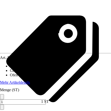
Art.-Nr.
12612367
Ausführung
:
Saunahaus
Grundfläche Saunahaus
:
1,538 m²
Ofen Typ
:
3,6 KW
Mehr Artikeldetails
Menge (ST)
1 ST