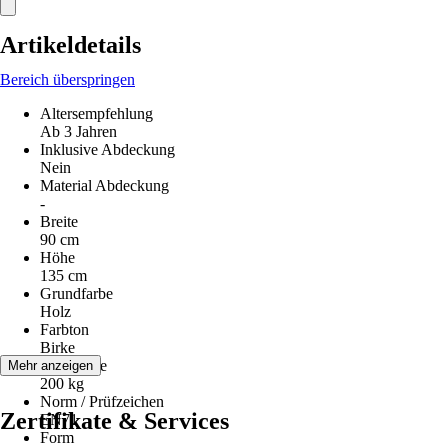
Artikeldetails
Bereich überspringen
Altersempfehlung
Ab 3 Jahren
Inklusive Abdeckung
Nein
Material Abdeckung
-
Breite
90 cm
Höhe
135 cm
Grundfarbe
Holz
Farbton
Birke
Füllmenge
Mehr anzeigen
200 kg
Norm / Prüfzeichen
Zertifikate & Services
EN71
Form