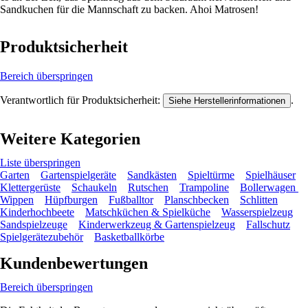
Sandkuchen für die Mannschaft zu backen. Ahoi Matrosen!
Produktsicherheit
Bereich überspringen
Verantwortlich für Produktsicherheit:
.
Siehe Herstellerinformationen
Weitere Kategorien
Liste überspringen
Garten
Gartenspielgeräte
Sandkästen
Spieltürme
Spielhäuser
Klettergerüste
Schaukeln
Rutschen
Trampoline
Bollerwagen
Wippen
Hüpfburgen
Fußballtor
Planschbecken
Schlitten
Kinderhochbeete
Matschküchen & Spielküche
Wasserspielzeug
Sandspielzeuge
Kinderwerkzeug & Gartenspielzeug
Fallschutz
Spielgerätezubehör
Basketballkörbe
Kundenbewertungen
Bereich überspringen