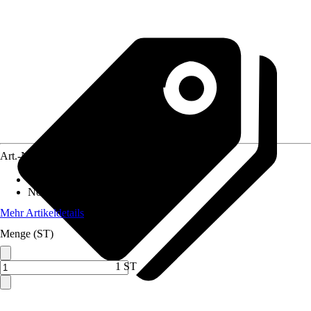
Art.-Nr.
10271177
Altersempfehlung
:
Ab 3 Jahren
Norm / Prüfzeichen
:
EN71
Mehr Artikeldetails
Menge (ST)
1 ST