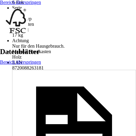
Bereich überspringen
6-Eck
Serie
Aksent
Artikeltyp
Sandkasten
Gewicht
17 kg
Achtung
Nur für den Hausgebrauch.
Datenblätter
Material Sandkasten
Holz
Bereich überspringen
EAN
8720088263181