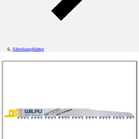
Säbelsägeblätter