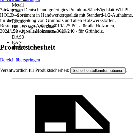
Metall
3-teiliges, in Deutschland gefertigtes Premium-Säbelsägeblatt WILPU
Inhalt
HOLZ - Sortiment in Handwerkerqualität mit Standard-1/2-Aufnahme,
3 Stück
für die Bearbeitung von Grünholz und allen Holzwerkstoffen.
Räume
Bestehend aus den Artikeln 3019/225 PC - für alle Holzarten,
Bau, Garage, Werkstatt
3021/150 - für alle Holzarten, 3029/240 - für Grünholz.
AKN (Artikelkurznummer)
DAS3
EAN
Produktsicherheit
4019379010226
Bereich überspringen
Verantwortlich für Produktsicherheit:
.
Siehe Herstellerinformationen