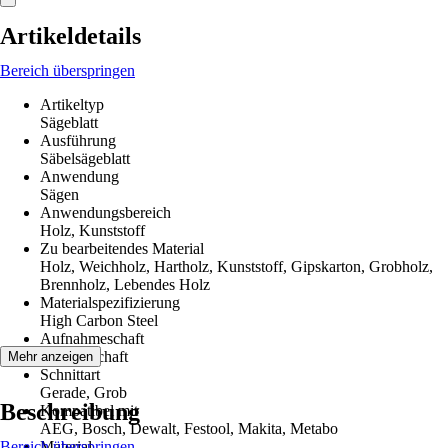
Artikeldetails
Bereich überspringen
Artikeltyp
Sägeblatt
Ausführung
Säbelsägeblatt
Anwendung
Sägen
Anwendungsbereich
Holz, Kunststoff
Zu bearbeitendes Material
Holz, Weichholz, Hartholz, Kunststoff, Gipskarton, Grobholz,
Brennholz, Lebendes Holz
Materialspezifizierung
High Carbon Steel
Aufnahmeschaft
1/2" U-Schaft
Mehr anzeigen
Schnittart
Gerade, Grob
Beschreibung
Kompatibel mit
AEG, Bosch, Dewalt, Festool, Makita, Metabo
Bereich überspringen
Material