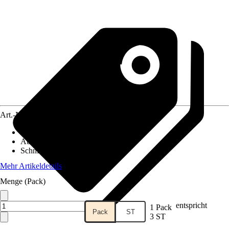
Art.-Nr.
12183414
Ausführung
:
Säbelsägeblatt
Aufnahmeschaft
:
1/2" U-Schaft
Schnittart
:
Gerade, Grob
Mehr Artikeldetails
Menge (Pack)
entspricht
1 Pack
Pack
ST
3 ST