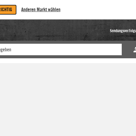
RICHTIG
Anderen Markt wählen
Sendungsverfolg