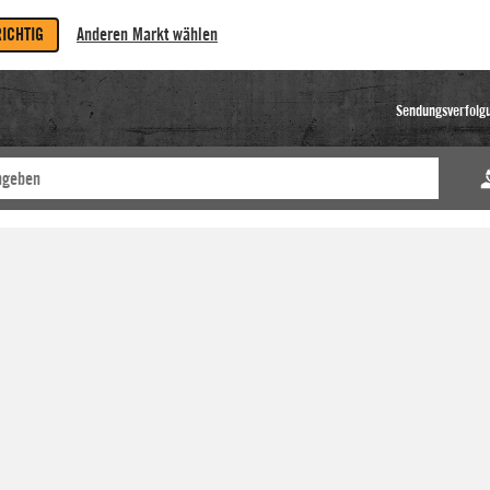
RICHTIG
Anderen Markt wählen
Sendungsverfolg