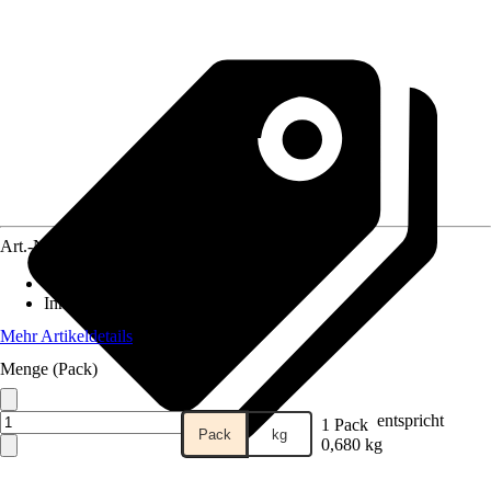
Art.-Nr.
3830480
Material
:
Metall
Inhalt
:
10 Stück
Mehr Artikeldetails
Menge (Pack)
entspricht
1 Pack
Pack
kg
0,680 kg