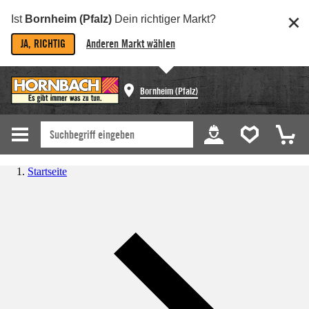
Ist
Bornheim (Pfalz)
Dein richtiger Markt?
JA, RICHTIG
Anderen Markt wählen
Bornheim (Pfalz)
Startseite