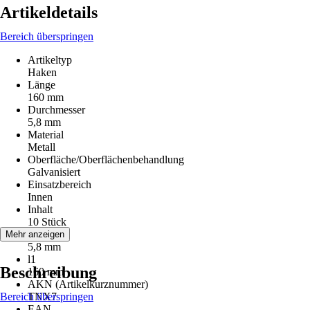
Artikeldetails
Bereich überspringen
Artikeltyp
Haken
Länge
160 mm
Durchmesser
5,8 mm
Material
Metall
Oberfläche/Oberflächenbehandlung
Galvanisiert
Einsatzbereich
Innen
Inhalt
10 Stück
d
Mehr anzeigen
5,8 mm
l1
Beschreibung
160 mm
AKN (Artikelkurznummer)
Bereich überspringen
TNX7
EAN