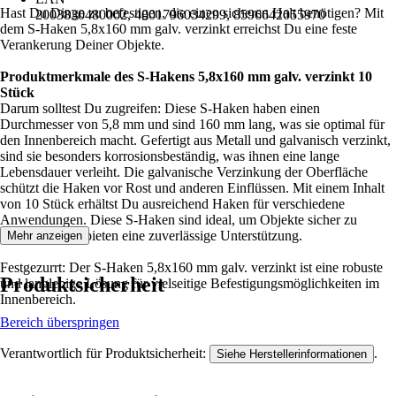
Hast Du Dinge zu befestigen, die einen sicheren Halt benötigen? Mit
2003830480002, 4001796034299, 8596642055970
dem S-Haken 5,8x160 mm galv. verzinkt erreichst Du eine feste
Verankerung Deiner Objekte.
Produktmerkmale des S-Hakens 5,8x160 mm galv. verzinkt 10
Stück
Darum solltest Du zugreifen: Diese S-Haken haben einen
Durchmesser von 5,8 mm und sind 160 mm lang, was sie optimal für
den Innenbereich macht. Gefertigt aus Metall und galvanisch verzinkt,
sind sie besonders korrosionsbeständig, was ihnen eine lange
Lebensdauer verleiht. Die galvanische Verzinkung der Oberfläche
schützt die Haken vor Rost und anderen Einflüssen. Mit einem Inhalt
von 10 Stück erhältst Du ausreichend Haken für verschiedene
Anwendungen. Diese S-Haken sind ideal, um Objekte sicher zu
befestigen und bieten eine zuverlässige Unterstützung.
Mehr anzeigen
Festgezurrt: Der S-Haken 5,8x160 mm galv. verzinkt ist eine robuste
Produktsicherheit
und langlebige Lösung für vielseitige Befestigungsmöglichkeiten im
Innenbereich.
Bereich überspringen
Verantwortlich für Produktsicherheit:
.
Siehe Herstellerinformationen