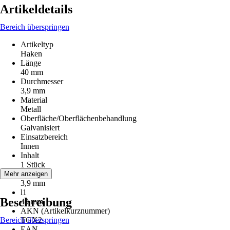
Artikeldetails
Bereich überspringen
Artikeltyp
Haken
Länge
40 mm
Durchmesser
3,9 mm
Material
Metall
Oberfläche/Oberflächenbehandlung
Galvanisiert
Einsatzbereich
Innen
Inhalt
1 Stück
d
Mehr anzeigen
3,9 mm
l1
Beschreibung
40 mm
AKN (Artikelkurznummer)
Bereich überspringen
TGX2
EAN