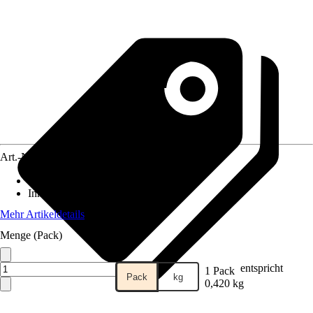
Art.-Nr.
3830361
Material
:
Metall
Inhalt
:
1 Stück
Mehr Artikeldetails
Menge (Pack)
entspricht
1 Pack
Pack
kg
0,420 kg