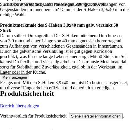
Suchst Du eine einfache und vielseitige Lösung zum Aufhängen von
2003830361004, 4001796016998, 8596642055994
Gegenständen im Innenbereich? Dann ist der S-Haken 3,9x40 mm die
richtige Wahl.
Produktmerkmale des S-Haken 3,9x40 mm galv. verzinkt 50
Stück
Darum solltest Du zugreifen: Der S-Haken mit einem Durchmesser
von 3,9 mm und einer Länge von 40 mm eignet sich hervorragend
zum Aufhängen von verschiedenen Gegenständen in Innenräumen.
Durch die galvanische Verzinkung ist er gut gegen Korrosion
geschützt, was für eine lange Lebensdauer sorgt. Mit 50 Stück im Set
kannst Du flexibel und vielseitig arbeiten. Das robuste Metallmaterial
sorgt für Stabilität und Zuverlässigkeit, egal ob in der Werkstatt, im
Lager oder in der Küche.
Mehr anzeigen
Festgezurrt: Mit den S-Haken 3,9x40 mm bist Du bestens ausgerüstet,
um diverse Hängearbeiten effizient und dauerhaft zu erledigen.
Produktsicherheit
Bereich überspringen
Verantwortlich für Produktsicherheit:
.
Siehe Herstellerinformationen