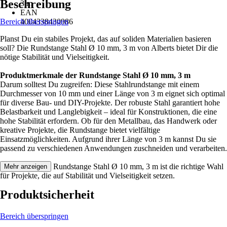
Beschreibung
3 m
EAN
Bereich überspringen
4004338430986
Planst Du ein stabiles Projekt, das auf soliden Materialien basieren
soll? Die Rundstange Stahl Ø 10 mm, 3 m von Alberts bietet Dir die
nötige Stabilität und Vielseitigkeit.
Produktmerkmale der Rundstange Stahl Ø 10 mm, 3 m
Darum solltest Du zugreifen: Diese Stahlrundstange mit einem
Durchmesser von 10 mm und einer Länge von 3 m eignet sich optimal
für diverse Bau- und DIY-Projekte. Der robuste Stahl garantiert hohe
Belastbarkeit und Langlebigkeit – ideal für Konstruktionen, die eine
hohe Stabilität erfordern. Ob für den Metallbau, das Handwerk oder
kreative Projekte, die Rundstange bietet vielfältige
Einsatzmöglichkeiten. Aufgrund ihrer Länge von 3 m kannst Du sie
passend zu verschiedenen Anwendungen zuschneiden und verarbeiten.
Festgezurrt: Die Rundstange Stahl Ø 10 mm, 3 m ist die richtige Wahl
Mehr anzeigen
für Projekte, die auf Stabilität und Vielseitigkeit setzen.
Produktsicherheit
Bereich überspringen