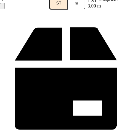
1 ST
Verkauf durch:
HORNBACH
ST
m
3,00 m