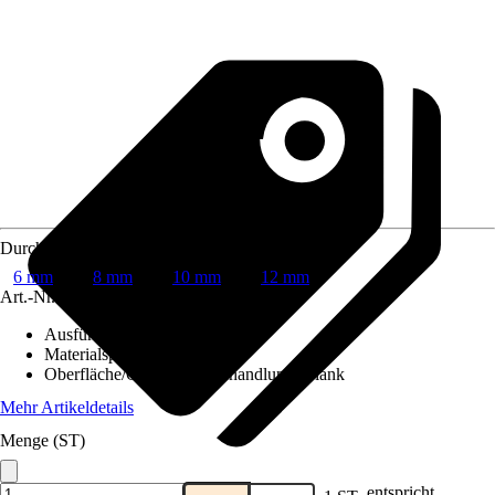
Durchmesser
6 mm
8 mm
10 mm
12 mm
Art.-Nr.
7810814
Ausführung
:
Rundstange
Materialspezifizierung
:
Stahl
Oberfläche/Oberflächenbehandlung
:
Blank
Mehr Artikeldetails
Menge (ST)
entspricht