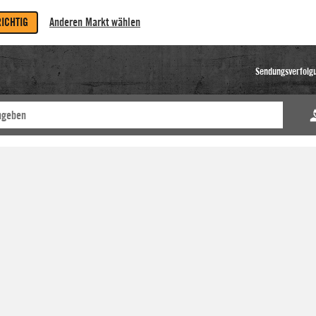
RICHTIG
Anderen Markt wählen
Sendungsverfolg