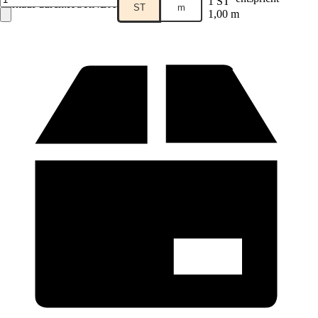
1 ST
Verkauf durch:
HORNBACH
ST
m
1,00 m