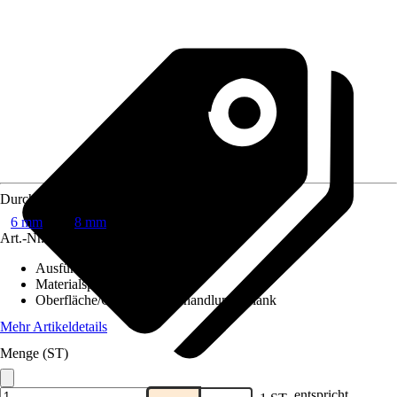
Durchmesser
6 mm
8 mm
Art.-Nr.
6448988
Ausführung
:
Rundstange
Materialspezifizierung
:
Stahl
Oberfläche/Oberflächenbehandlung
:
Blank
Mehr Artikeldetails
Menge (ST)
entspricht