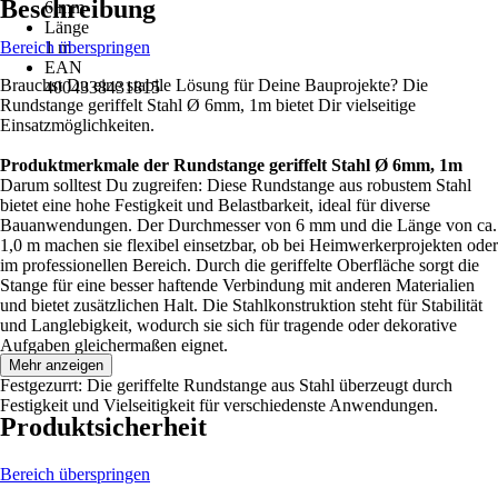
Beschreibung
6 mm
Länge
Bereich überspringen
1 m
EAN
Brauchst Du eine stabile Lösung für Deine Bauprojekte? Die
4004338431815
Rundstange geriffelt Stahl Ø 6mm, 1m bietet Dir vielseitige
Einsatzmöglichkeiten.
Produktmerkmale der Rundstange geriffelt Stahl Ø 6mm, 1m
Darum solltest Du zugreifen: Diese Rundstange aus robustem Stahl
bietet eine hohe Festigkeit und Belastbarkeit, ideal für diverse
Bauanwendungen. Der Durchmesser von 6 mm und die Länge von ca.
1,0 m machen sie flexibel einsetzbar, ob bei Heimwerkerprojekten oder
im professionellen Bereich. Durch die geriffelte Oberfläche sorgt die
Stange für eine besser haftende Verbindung mit anderen Materialien
und bietet zusätzlichen Halt. Die Stahlkonstruktion steht für Stabilität
und Langlebigkeit, wodurch sie sich für tragende oder dekorative
Aufgaben gleichermaßen eignet.
Mehr anzeigen
Festgezurrt: Die geriffelte Rundstange aus Stahl überzeugt durch
Festigkeit und Vielseitigkeit für verschiedenste Anwendungen.
Produktsicherheit
Bereich überspringen