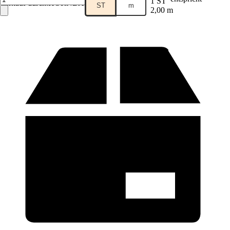
1 ST
Verkauf durch:
HORNBACH
ST
m
2,00 m