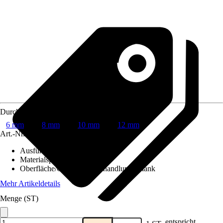
Durchmesser
6 mm
8 mm
10 mm
12 mm
Art.-Nr.
7566045
Ausführung
:
Rundstange
Materialspezifizierung
:
Stahl
Oberfläche/Oberflächenbehandlung
:
Blank
Mehr Artikeldetails
Menge (ST)
entspricht