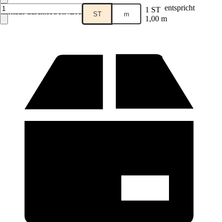
entspricht
1 ST
Verkauf durch:
HORNBACH
ST
m
1,00 m