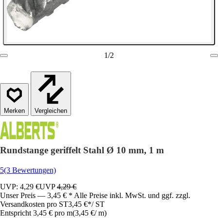
1
/
2
Vergleichen
Rundstange geriffelt Stahl Ø 10 mm, 1 m
5
(3 Bewertungen)
UVP: 4,29 €
UVP
4,29 €
Unser Preis — 3,45 € * Alle Preise inkl. MwSt. und ggf. zzgl.
Versandkosten pro ST
3,45 €
*
/
ST
Entspricht 3,45 € pro m
(
3,45 €
/
m
)