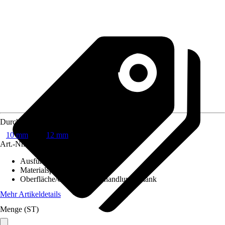
Durchmesser
10 mm
12 mm
Art.-Nr.
8829094
Ausführung
:
Rundstange
Materialspezifizierung
:
Stahl
Oberfläche/Oberflächenbehandlung
:
Blank
Mehr Artikeldetails
Menge (ST)