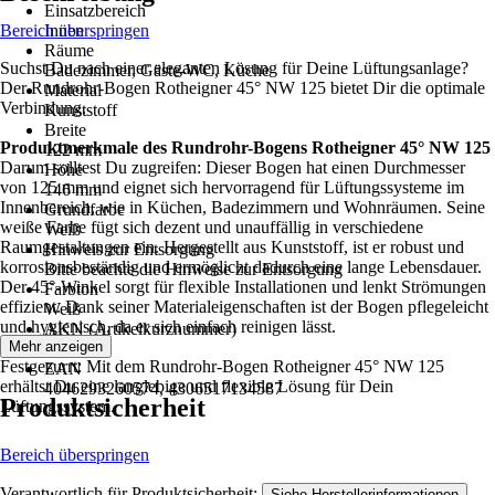
Einsatzbereich
Bereich überspringen
Innen
Räume
Suchst Du nach einer eleganten Lösung für Deine Lüftungsanlage?
Badezimmer, Gäste-WC, Küche
Der Rundrohr-Bogen Rotheigner 45° NW 125 bietet Dir die optimale
Material
Verbindung.
Kunststoff
Breite
Produktmerkmale des Rundrohr-Bogens Rotheigner 45° NW 125
122 mm
Darum solltest Du zugreifen: Dieser Bogen hat einen Durchmesser
Höhe
von 125 mm und eignet sich hervorragend für Lüftungssysteme im
146 mm
Innenbereich, wie in Küchen, Badezimmern und Wohnräumen. Seine
Grundfarbe
weiße Farbe fügt sich dezent und unauffällig in verschiedene
Weiß
Raumgestaltungen ein. Hergestellt aus Kunststoff, ist er robust und
Hinweis zur Entsorgung
korrosionsbeständig und ermöglicht dadurch eine lange Lebensdauer.
Bitte beachte die Hinweise zur Entsorgung
Der 45°-Winkel sorgt für flexible Installationen und lenkt Strömungen
Farbton
effizient. Dank seiner Materialeigenschaften ist der Bogen pflegeleicht
Weiß
und hygienisch, da er sich einfach reinigen lässt.
AKN (Artikelkurznummer)
Mehr anzeigen
YHMR
Festgezurrt: Mit dem Rundrohr-Bogen Rotheigner 45° NW 125
EAN
erhältst Du eine langlebige und flexible Lösung für Dein
4046293260574, 4306517134587
Produktsicherheit
Lüftungssystem.
Bereich überspringen
Verantwortlich für Produktsicherheit:
.
Siehe Herstellerinformationen