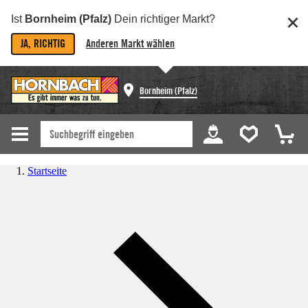
Ist
Bornheim (Pfalz)
Dein richtiger Markt?
JA, RICHTIG
Anderen Markt wählen
Bornheim (Pfalz)
Startseite