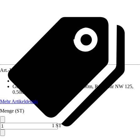
Art.-Nr.
8610810
Material
:
Kunststoff
Geeignet für
:
Rundrohr NW 125, 1.00m, Rundrohr NW 125,
0.50m
Mehr Artikeldetails
Menge (ST)
1 ST