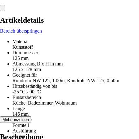
Artikeldetails
Bereich überspringen
Material
Kunststoff
Durchmesser
125 mm
Abmessung B x H in mm
125 x 128 mm
Geeignet für
Rundrohr NW 125, 1.00m, Rundrohr NW 125, 0.50m
Hitzebeständig von bis
-25 °C - 90 °C
Einsatzbereich
Küche, Badezimmer, Wohnraum
Länge
146 mm
Artikeltyp
Mehr anzeigen
Formteil
Ausführung
Beschreibung
Bogen