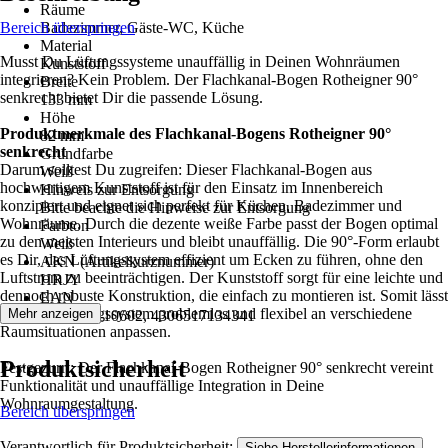
Räume
Bereich überspringen
Badezimmer, Gäste-WC, Küche
Material
Musst Du Lüftungssysteme unauffällig in Deinen Wohnräumen
Kunststoff
integrieren? Kein Problem. Der Flachkanal-Bogen Rotheigner 90°
Breite
senkrecht bietet Dir die passende Lösung.
133 mm
Höhe
Produktmerkmale des Flachkanal-Bogens Rotheigner 90°
82 mm
senkrecht
Grundfarbe
Darum solltest Du zugreifen: Dieser Flachkanal-Bogen aus
Weiß
hochwertigem Kunststoff ist für den Einsatz im Innenbereich
Hinweis zur Entsorgung
konzipiert und eignet sich perfekt für Küchen, Badezimmer und
Bitte beachte die Hinweise zur Entsorgung
Wohnräume. Durch die dezente weiße Farbe passt der Bogen optimal
Farbton
zu den meisten Interieurs und bleibt unauffällig. Die 90°-Form erlaubt
Weiß
es Dir, das Lüftungssystem effizient um Ecken zu führen, ohne den
AKN (Artikelkurznummer)
Luftstrom zu beeinträchtigen. Der Kunststoff sorgt für eine leichte und
HRJY
dennoch robuste Konstruktion, die einfach zu montieren ist. Somit lässt
EAN
sich das Lüftungssystem problemlos und flexibel an verschiedene
Mehr anzeigen
4046293110602, 4306517134341
Raumsituationen anpassen.
Produktsicherheit
Festgezurrt: Der Flachkanal-Bogen Rotheigner 90° senkrecht vereint
Funktionalität und unauffällige Integration in Deine
Wohnraumgestaltung.
Bereich überspringen
Verantwortlich für Produktsicherheit:
.
Siehe Herstellerinformationen