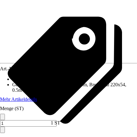
Art.-Nr.
8610786
Material
:
Kunststoff
Geeignet für
:
Breitkanal 220x54, 1.0m, Breitkanal 220x54,
0.5m
Mehr Artikeldetails
Menge (ST)
1 ST