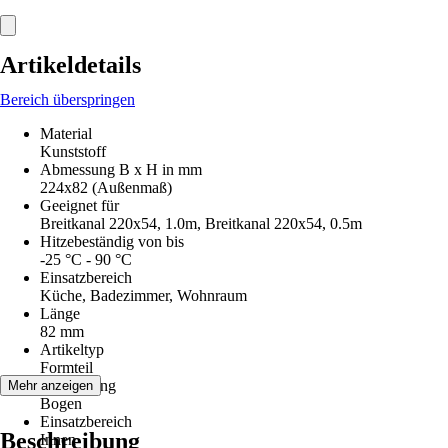
Artikeldetails
Bereich überspringen
Material
Kunststoff
Abmessung B x H in mm
224x82 (Außenmaß)
Geeignet für
Breitkanal 220x54, 1.0m, Breitkanal 220x54, 0.5m
Hitzebeständig von bis
-25 °C - 90 °C
Einsatzbereich
Küche, Badezimmer, Wohnraum
Länge
82 mm
Artikeltyp
Formteil
Ausführung
Mehr anzeigen
Bogen
Einsatzbereich
Beschreibung
Innen