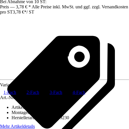
Bei Abnahme von 10 ST:
Preis — 3,78 € * Alle Preise inkl. MwSt. und ggf. zzgl. Versandkosten
pro ST
3,78 €
*
/
ST
Variante
1-Fach
2-Fach
3-Fach
4-Fach
Art.-Nr.
12535449
Artikeltyp
:
Rahmen
Montageart
:
Unterputz
Herstellerartikelnummer
:
59230
Mehr Artikeldetails