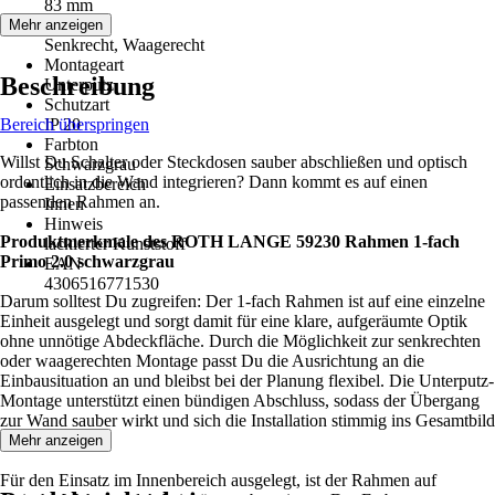
83 mm
Einbau
Mehr anzeigen
Senkrecht, Waagerecht
Montageart
Beschreibung
Unterputz
Schutzart
Bereich überspringen
IP 20
Farbton
Willst Du Schalter oder Steckdosen sauber abschließen und optisch
Schwarzgrau
ordentlich in die Wand integrieren? Dann kommt es auf einen
Einsatzbereich
passenden Rahmen an.
Innen
Hinweis
Produktmerkmale des ROTH LANGE 59230 Rahmen 1-fach
lackierter Kunststoff
Primo 2.0 schwarzgrau
EAN
4306516771530
Darum solltest Du zugreifen: Der 1-fach Rahmen ist auf eine einzelne
Einheit ausgelegt und sorgt damit für eine klare, aufgeräumte Optik
ohne unnötige Abdeckfläche. Durch die Möglichkeit zur senkrechten
oder waagerechten Montage passt Du die Ausrichtung an die
Einbausituation an und bleibst bei der Planung flexibel. Die Unterputz-
Montage unterstützt einen bündigen Abschluss, sodass der Übergang
zur Wand sauber wirkt und sich die Installation stimmig ins Gesamtbild
einfügt.
Mehr anzeigen
Für den Einsatz im Innenbereich ausgelegt, ist der Rahmen auf