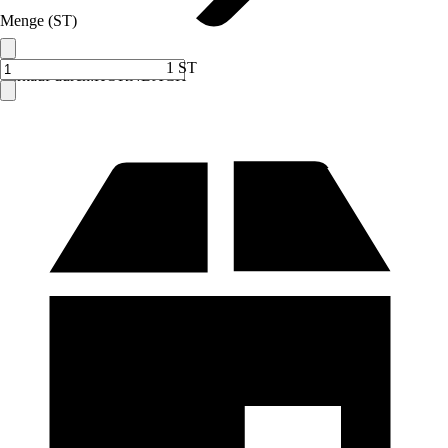
Menge (ST)
1 ST
Verkauf durch:
HORNBACH