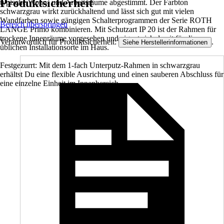
Produktsicherheit
typische Wohn- und Arbeitsräume abgestimmt. Der Farbton
schwarzgrau wirkt zurückhaltend und lässt sich gut mit vielen
Wandfarben sowie gängigen Schalterprogrammen der Serie ROTH
Bereich überspringen
LANGE Primo kombinieren. Mit Schutzart IP 20 ist der Rahmen für
trockene Innenräume vorgesehen und eignet sich damit für die
Verantwortlich für Produktsicherheit:
.
Siehe Herstellerinformationen
üblichen Installationsorte im Haus.
Festgezurrt: Mit dem 1-fach Unterputz-Rahmen in schwarzgrau
erhältst Du eine flexible Ausrichtung und einen sauberen Abschluss für
eine einzelne Einheit im Innenbereich.