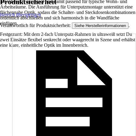
Produktsicherheit
Innenbereich ausgelegt und damit passend für typische Wohn- und
Arbeitsräume. Die Ausführung für Unterputzmontage unterstützt eine
flächennahe Optik, sodass die Schalter- und Steckdosenkombinationen
Bereich überspringen
ordentlich abschließen und sich harmonisch in die Wandfläche
einfügen.
Verantwortlich für Produktsicherheit:
.
Siehe Herstellerinformationen
Festgezurrt: Mit dem 2-fach Unterputz-Rahmen in ultraweiß setzt Du
zwei Einsätze flexibel senkrecht oder waagerecht in Szene und erhältst
eine klare, einheitliche Optik im Innenbereich.