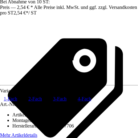
Bei Abnahme von 10 ST:
Preis — 2,54 € * Alle Preise inkl. MwSt. und ggf. zzgl. Versandkosten
pro ST
2,54 €
*
/
ST
Variante
1-Fach
2-Fach
3-Fach
4-Fach
Art.-Nr.
12535463
Artikeltyp
:
Rahmen
Montageart
:
Unterputz
Herstellerartikelnummer
:
57706
Mehr Artikeldetails