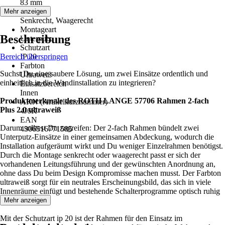
83 mm
Einbau
Mehr anzeigen
Senkrecht, Waagerecht
Montageart
Beschreibung
Unterputz
Schutzart
Bereich überspringen
IP 20
Farbton
Suchst Du eine saubere Lösung, um zwei Einsätze ordentlich und
Ultraweiß
einheitlich in die Wandinstallation zu integrieren?
Einsatzbereich
Innen
Produktmerkmale des ROTH LANGE 57706 Rahmen 2-fach
AKN (Artikelkurznummer)
Plus 2.0 ultraweiß
4J6K
EAN
Darum solltest Du zugreifen: Der 2-fach Rahmen bündelt zwei
4306516771585
Unterputz-Einsätze in einer gemeinsamen Abdeckung, wodurch die
Installation aufgeräumt wirkt und Du weniger Einzelrahmen benötigst.
Durch die Montage senkrecht oder waagerecht passt er sich der
vorhandenen Leitungsführung und der gewünschten Anordnung an,
ohne dass Du beim Design Kompromisse machen musst. Der Farbton
ultraweiß sorgt für ein neutrales Erscheinungsbild, das sich in viele
Innenräume einfügt und bestehende Schalterprogramme optisch ruhig
ergänzt.
Mehr anzeigen
Mit der Schutzart ip 20 ist der Rahmen für den Einsatz im