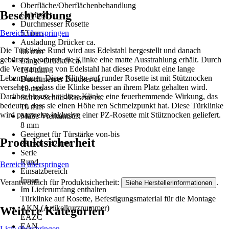
Oberfläche/Oberflächenbehandlung
Beschreibung
Gebürstet
Durchmesser Rosette
Bereich überspringen
53 mm
Ausladung Drücker ca.
Die Türklinke Rund wird aus Edelstahl hergestellt und danach
66 mm
gebürstet, wodurch die Klinke eine matte Ausstrahlung erhält. Durch
Länge-Drücker ca.
die Verwendung von Edelstahl hat dieses Produkt eine lange
134 mm
Lebensdauer. Diese Klinke auf runder Rosette ist mit Stütznocken
Durchmesser Drücker ca.
versehen, sodass die Klinke besser an ihrem Platz gehalten wird.
19 mm
Darüber hinaus hat diese Klinke eine feuerhemmende Wirkung, das
Stärke-Schild-/Rosette ca.
bedeutet, dass sie einen Höhe ren Schmelzpunkt hat. Diese Türklinke
10 mm
wird paarweise inklusive einer PZ-Rosette mit Stütznocken geliefert.
Maße Vierkantstift
8 mm
Geeignet für Türstärke von-bis
Produktsicherheit
38 mm - 42 mm
Serie
Rund
Bereich überspringen
Einsatzbereich
Innen
Verantwortlich für Produktsicherheit:
.
Siehe Herstellerinformationen
Im Lieferumfang enthalten
Türklinke auf Rosette, Befestigungsmaterial für die Montage
AKN (Artikelkurznummer)
Weitere Kategorien
EAZC
EAN
Liste überspringen