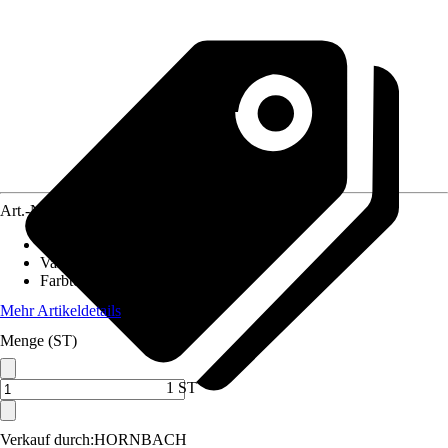
Art.-Nr.
10400081
Ausführung
:
Rosette
Variante
:
Drücker
Farbton
:
Edelstahl
Mehr Artikeldetails
Menge (ST)
1 ST
Verkauf durch:
HORNBACH