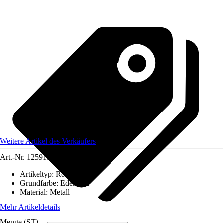
Weitere Artikel des Verkäufers
Art.-Nr.
12591169
Artikeltyp
:
Rosenbogen
Grundfarbe
:
Edelstahl
Material
:
Metall
Mehr Artikeldetails
Menge (ST)