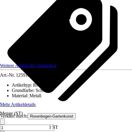
Weitere Artikel des Verkäufers
Art.-Nr.
12591303
Artikeltyp
:
Rosenbogen
Grundfarbe
:
Schwarz
Material
:
Metall
Mehr Artikeldetails
Menge (ST)
Verkauf durch:
Rosenbogen-Gartenkunst
1 ST