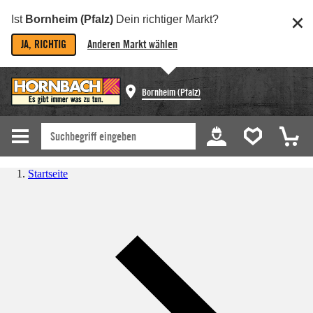
Ist
Bornheim (Pfalz)
Dein richtiger Markt?
JA, RICHTIG
Anderen Markt wählen
Bornheim (Pfalz)
Startseite