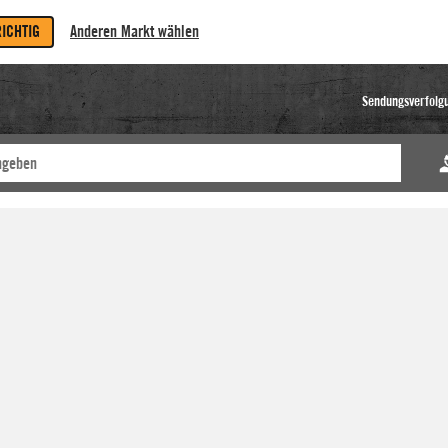
RICHTIG
Anderen Markt wählen
Sendungsverfolg