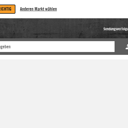
RICHTIG
Anderen Markt wählen
Sendungsverfolg