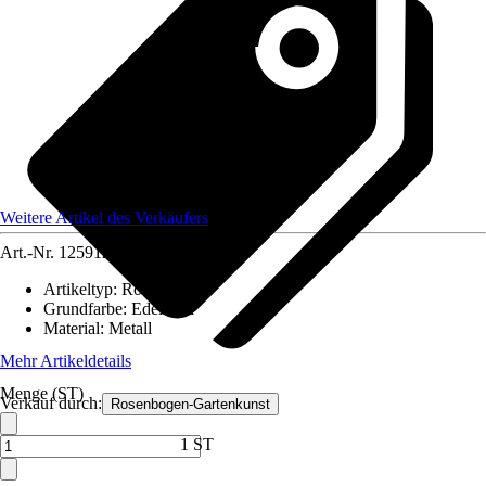
Weitere Artikel des Verkäufers
Art.-Nr.
12591222
Artikeltyp
:
Rosenbogen
Grundfarbe
:
Edelstahl
Material
:
Metall
Mehr Artikeldetails
Menge (ST)
Verkauf durch:
Rosenbogen-Gartenkunst
1 ST