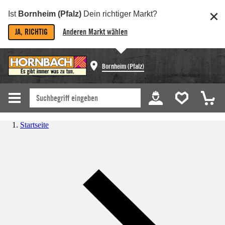
Ist
Bornheim (Pfalz)
Dein richtiger Markt?
JA, RICHTIG
Anderen Markt wählen
Bornheim (Pfalz)
Startseite