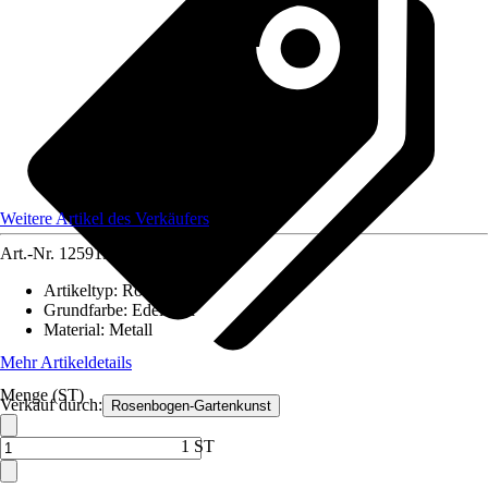
Weitere Artikel des Verkäufers
Art.-Nr.
12591336
Artikeltyp
:
Rosenbogen
Grundfarbe
:
Edelstahl
Material
:
Metall
Mehr Artikeldetails
Menge (ST)
Verkauf durch:
Rosenbogen-Gartenkunst
1 ST