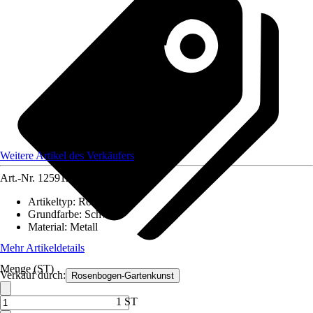
Weitere Artikel des Verkäufers
Art.-Nr.
12591296
Artikeltyp
:
Rosenbogen
Grundfarbe
:
Schwarz
Material
:
Metall
Mehr Artikeldetails
Menge (ST)
Verkauf durch:
Rosenbogen-Gartenkunst
1 ST